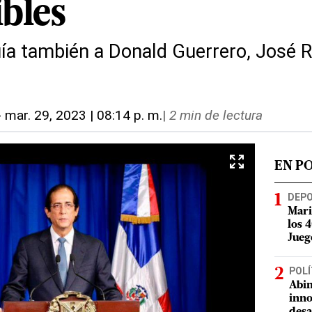
bles
luía también a Donald Guerrero, José 
-
mar. 29, 2023 | 08:14 p. m.
|
2 min de lectura
EN P
DEP
Mari
los 
Jueg
POLÍ
Abin
inno
desa