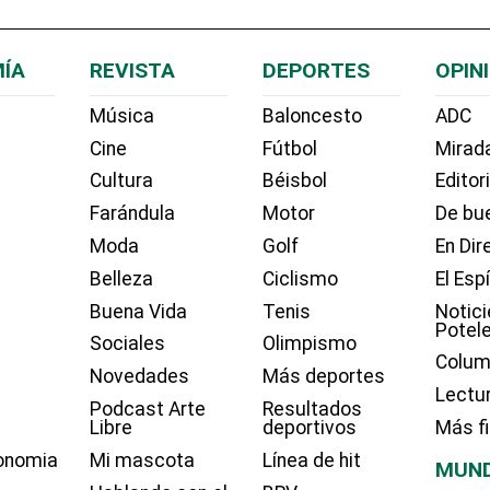
ÍA
REVISTA
DEPORTES
OPIN
Música
Baloncesto
ADC
Cine
Fútbol
Mirada
Cultura
Béisbol
Editor
Farándula
Motor
De bue
Moda
Golf
En Dir
Belleza
Ciclismo
El Esp
Buena Vida
Tenis
Notici
Potel
Sociales
Olimpismo
Colum
Novedades
Más deportes
Lectu
Podcast Arte
Resultados
Libre
deportivos
Más f
onomia
Mi mascota
Línea de hit
MUN