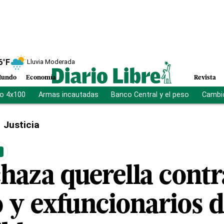
6
°F
Lluvia Moderada
undo
Economía
Revista
vo 4x100
Armas incautadas
Banco Central y el peso
Cambio
Justicia
chaza querella cont
 y exfuncionarios d