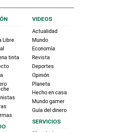
IÓN
VIDEOS
Actualidad
 Libre
Mundo
ial
Economía
na tinta
Revista
ecto
Deportes
ía
Opinión
ero
Planeta
eche
Hecho en casa
nistas
Mundo gamer
ras
Guía del dinero
irmas
SERVICIOS
DO