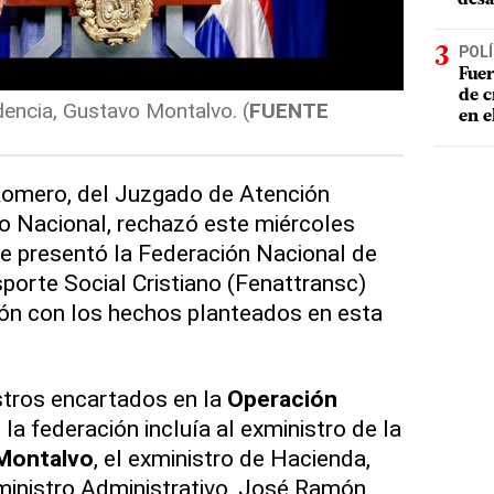
POLÍ
Fuer
de c
dencia, Gustavo Montalvo. (
FUENTE
en e
omero, del Juzgado de Atención
o Nacional, rechazó este miércoles
ue presentó la Federación Nacional de
porte Social Cristiano (Fenattransc)
ión con los hechos planteados en esta
tros encartados en la
Operación
e la federación incluía al exministro de la
Montalvo
, el exministro de Hacienda,
ministro Administrativo, José Ramón