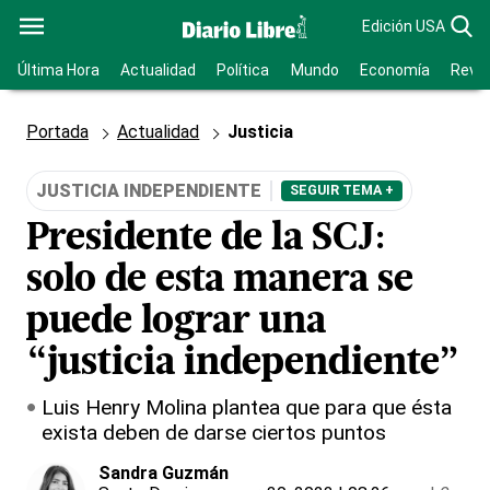
Edición USA
Última Hora
Actualidad
Política
Mundo
Economía
Revis
Portada
Actualidad
Justicia
JUSTICIA INDEPENDIENTE
SEGUIR TEMA +
Presidente de la SCJ:
solo de esta manera se
puede lograr una
“justicia independiente”
Luis Henry Molina plantea que para que ésta
exista deben de darse ciertos puntos
Sandra Guzmán