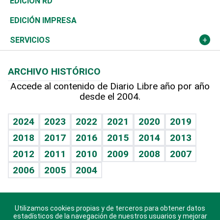
Historia
Revista
EDICIÓN RD
Caribe
Global y variable
Novedades
Olimpismo
Noticiero Poteleche
Martes de tecnología
Deportes
EDICIÓN IMPRESA
Resto del mundo
Economía personal
Podcast Arte Libre
Más deportes
Columnistas
Cambio climático
Opinión
SERVICIOS
Macroeconomía
Mi mascota
Resultados deportivos
Lecturas
Planeta
Efemérides
ARCHIVO HISTÓRICO
Hablando con el pediatra
Línea de hit
Más firmas
Hecho en casa
Cumpleaños
Accede al contenido de Diario Libre año por año
desde el 2004.
Diario de nutrición
BRV
Mundo gamer
RSS
Vida y familia
TBT Deportivo
Guía del dinero
Horóscopos
2024
2023
2022
2021
2020
2019
Eñe
2018
2017
2016
2015
2014
2013
Crucigramas
2012
2011
2010
2009
2008
2007
Celebrando la vida
2006
2005
2004
Sin complejos
En pocas palabras
Utilizamos cookies propias y de terceros para obtener datos
Descarga nuestras aplicaciones para Android, iOS y
Escuchando al corazón
estadísticos de la navegación de nuestros usuarios y mejorar