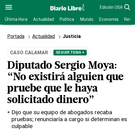
Edición USA
Última Hora
Actualidad
Política
Mundo
Economía
Revis
Portada
Actualidad
Justicia
CASO CALAMAR
SEGUIR TEMA +
Diputado Sergio Moya:
“No existirá alguien que
pruebe que le haya
solicitado dinero”
Dijo que su equipo de abogados recaba
pruebas; renunciaría a cargo si determinan es
culpable