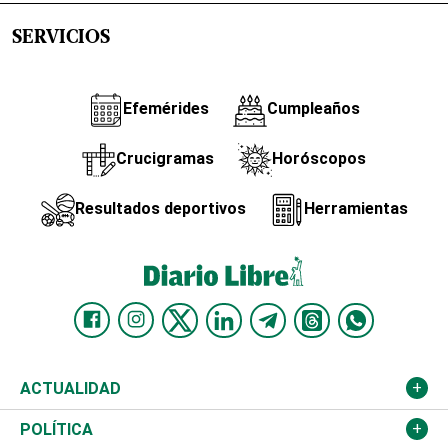
SERVICIOS
Efemérides
Cumpleaños
Crucigramas
Horóscopos
Resultados deportivos
Herramientas
ACTUALIDAD
Nacional
POLÍTICA