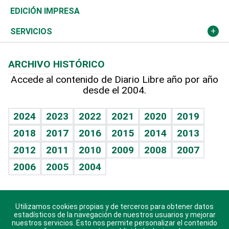
Caribe
Global y variable
Novedades
Olimpismo
Noticiero Poteleche
Martes de tecnología
Deportes
EDICIÓN IMPRESA
Resto del mundo
Economía personal
Podcast Arte Libre
Más deportes
Columnistas
Cambio climático
Opinión
SERVICIOS
Macroeconomía
Mi mascota
Resultados deportivos
Lecturas
Planeta
Efemérides
ARCHIVO HISTÓRICO
Hablando con el pediatra
Línea de hit
Más firmas
Hecho en casa
Cumpleaños
Accede al contenido de Diario Libre año por año
desde el 2004.
Diario de nutrición
BRV
Mundo gamer
RSS
Vida y familia
TBT Deportivo
Guía del dinero
Horóscopos
2024
2023
2022
2021
2020
2019
Eñe
2018
2017
2016
2015
2014
2013
Crucigramas
2012
2011
2010
2009
2008
2007
Celebrando la vida
2006
2005
2004
Sin complejos
En pocas palabras
Utilizamos cookies propias y de terceros para obtener datos
Descarga nuestras aplicaciones para Android, iOS y
Escuchando al corazón
estadísticos de la navegación de nuestros usuarios y mejorar
sistema Huawei.
nuestros servicios. Esto nos permite personalizar el contenido