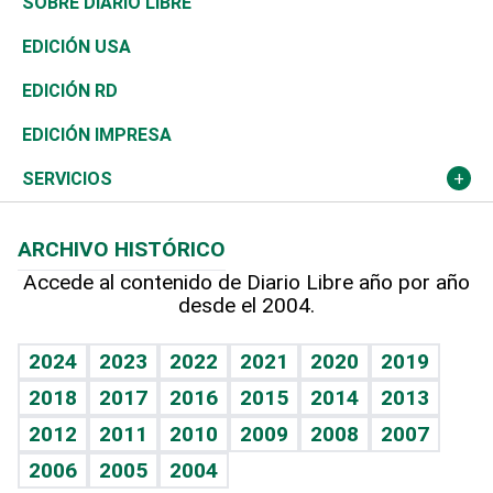
De buena tinta
Clima
Mundo
SOBRE DIARIO LIBRE
Reportajes
África
Vivienda
Buena Vida
Ciclismo
En Directo
Tecnología
Economía
EDICIÓN USA
Ocenanía
Telecom.
Sociales
Tenis
El Espía
Historia
Revista
EDICIÓN RD
Caribe
Global y variable
Novedades
Olimpismo
Noticiero Poteleche
Martes de tecnología
Deportes
EDICIÓN IMPRESA
Resto del mundo
Economía personal
Podcast Arte Libre
Más deportes
Columnistas
Cambio climático
Opinión
SERVICIOS
Macroeconomía
Mi mascota
Resultados deportivos
Lecturas
Planeta
Efemérides
ARCHIVO HISTÓRICO
Hablando con el pediatra
Línea de hit
Más firmas
Hecho en casa
Cumpleaños
Accede al contenido de Diario Libre año por año
desde el 2004.
Diario de nutrición
BRV
Mundo gamer
RSS
Vida y familia
TBT Deportivo
Guía del dinero
Horóscopos
2024
2023
2022
2021
2020
2019
Eñe
2018
2017
2016
2015
2014
2013
Crucigramas
2012
2011
2010
2009
2008
2007
Celebrando la vida
2006
2005
2004
Sin complejos