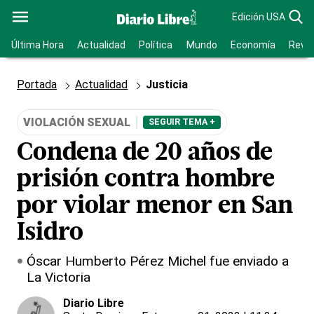
Edición USA
Última Hora
Actualidad
Política
Mundo
Economía
Revis
Portada
Actualidad
Justicia
VIOLACIÓN SEXUAL
SEGUIR TEMA +
Condena de 20 años de
prisión contra hombre
por violar menor en San
Isidro
Óscar Humberto Pérez Michel fue enviado a
La Victoria
Diario Libre