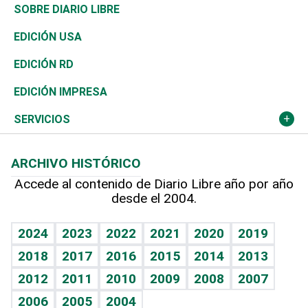
José Boquete
Asia
Consumo
Belleza
Golf
De buena tinta
Clima
Mundo
SOBRE DIARIO LIBRE
Reportajes
África
Vivienda
Buena Vida
Ciclismo
En Directo
Tecnología
Economía
EDICIÓN USA
Ocenanía
Telecom.
Sociales
Tenis
El Espía
Historia
Revista
EDICIÓN RD
Caribe
Global y variable
Novedades
Olimpismo
Noticiero Poteleche
Martes de tecnología
Deportes
EDICIÓN IMPRESA
Resto del mundo
Economía personal
Podcast Arte Libre
Más deportes
Columnistas
Cambio climático
Opinión
SERVICIOS
Macroeconomía
Mi mascota
Resultados deportivos
Lecturas
Planeta
Efemérides
ARCHIVO HISTÓRICO
Hablando con el pediatra
Línea de hit
Más firmas
Hecho en casa
Cumpleaños
Accede al contenido de Diario Libre año por año
desde el 2004.
Diario de nutrición
BRV
Mundo gamer
RSS
Vida y familia
TBT Deportivo
Guía del dinero
Horóscopos
2024
2023
2022
2021
2020
2019
Eñe
2018
2017
2016
2015
2014
2013
Crucigramas
2012
2011
2010
2009
2008
2007
Celebrando la vida
2006
2005
2004