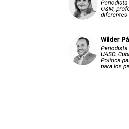
Periodista
O&M, profe
diferentes
Wilder P
Periodista
UASD. Cubr
Política p
para los pe