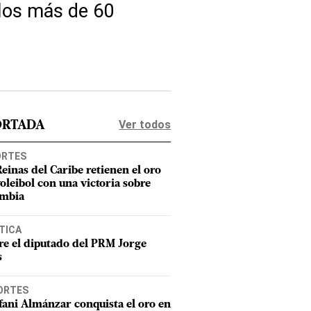
 los más de 60
Ver todos
ORTADA
ORTES
Reinas del Caribe retienen el oro
voleibol con una victoria sobre
mbia
TICA
e el diputado del PRM Jorge
s
ORTES
fani Almánzar conquista el oro en