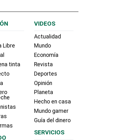
IÓN
VIDEOS
Actualidad
 Libre
Mundo
ial
Economía
na tinta
Revista
ecto
Deportes
ía
Opinión
ero
Planeta
eche
Hecho en casa
nistas
Mundo gamer
ras
Guía del dinero
irmas
SERVICIOS
DO