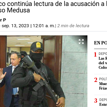
co continúa lectura de la acusación a
aso Medusa
er P
-
sep. 13, 2023 | 12:01 a. m.
|
2 min de lectura
EN P
DEP
Las 
del 
Colo
POLÍ
Muer
Fría
DEP
Este