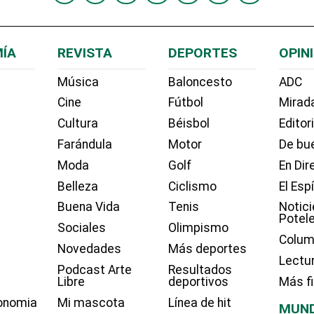
ÍA
REVISTA
DEPORTES
OPIN
Música
Baloncesto
ADC
Cine
Fútbol
Mirada
Cultura
Béisbol
Editor
Farándula
Motor
De bue
Moda
Golf
En Dir
Belleza
Ciclismo
El Esp
Buena Vida
Tenis
Notici
Potel
Sociales
Olimpismo
Colum
Novedades
Más deportes
Lectu
Podcast Arte
Resultados
Libre
deportivos
Más f
onomia
Mi mascota
Línea de hit
MUN