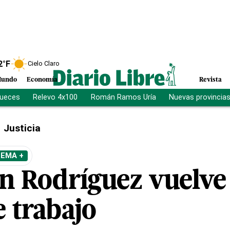
2
°F
Cielo Claro
undo
Economía
Revista
jueces
Relevo 4x100
Román Ramos Uría
Nuevas provincia
Justicia
TEMA +
in Rodríguez vuelve
e trabajo