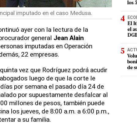
los 
incipal imputado en el caso Medusa.
ECO
El I
ontinuó ayer con la lectura de la
el a
DGI
xprocurador general
Jean Alain
personas imputadas en Operación
ACT
además, 22 empresas.
Volu
boni
de s
 quinta vez que Rodríguez podrá acudir
e abogados luego de que la corte le
 días por semana el pasado día 24 de
eñalado por supuestamente desfalcar al
00 millones de pesos, también puede
icina los jueves, de 8:00 a.m. a 6:00 p.m.,
entar a su familia.