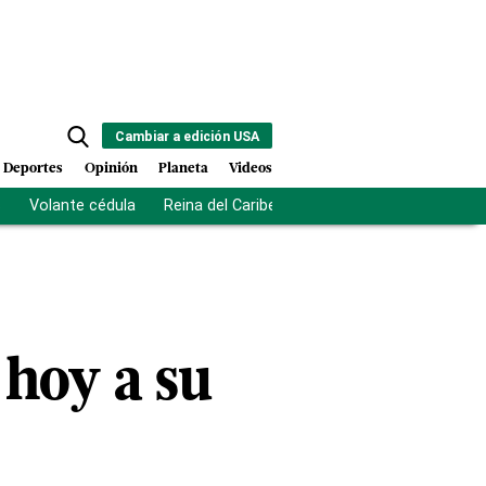
Cambiar a edición USA
Deportes
Opinión
Planeta
Videos
s
Volante cédula
Reina del Caribe
Clausura Juegos Centro
 hoy a su