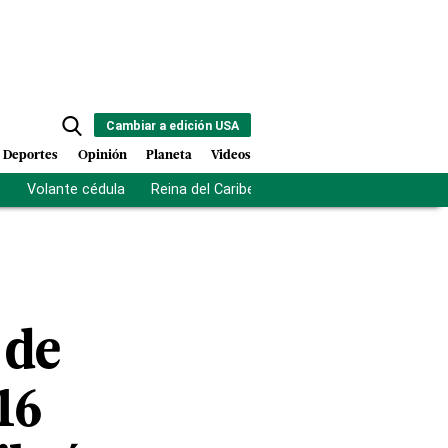
Cambiar a edición USA
Deportes
Opinión
Planeta
Videos
s
Volante cédula
Reina del Caribe
Clausura Juegos Centro
 de
16