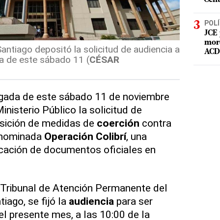
POLÍ
JCE 
mord
Santiago depositó la solicitud de audiencia a
ACD 
a de este sábado 11 (
CÉSAR
ugada de este sábado 11 de noviembre
inisterio Público la solicitud de
sición de medidas de
coerción
contra
enominada
Operación Colibrí
, una
icación de documentos oficiales en
el Tribunal de Atención Permanente del
tiago, se fijó la
audiencia
para ser
el presente mes, a las 10:00 de la