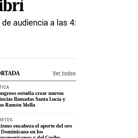
ibrí
 de audiencia a las 4:
Ver todos
ORTADA
TICA
ongreso estudia crear nuevas
incias llamadas Santa Lucía y
as Ramón Mella
ORTES
tismo encabeza el aporte del oro
 Dominicana en los
roamericanos y del Caribe