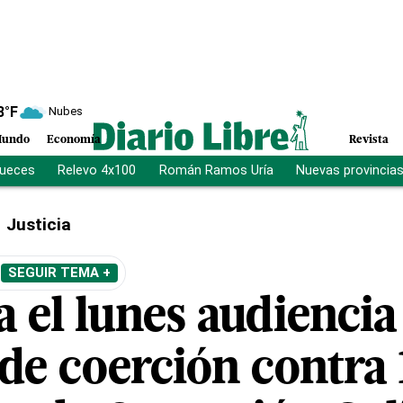
8
°F
Nubes
undo
Economía
Revista
jueces
Relevo 4x100
Román Ramos Uría
Nuevas provincia
Justicia
SEGUIR TEMA +
a el lunes audiencia
de coerción contra 