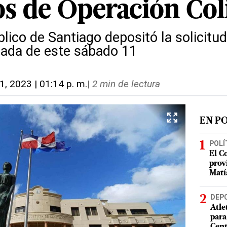
s de Operación Col
blico de Santiago depositó la solicitud
ada de este sábado 11
1, 2023 | 01:14 p. m.
|
2 min de lectura
EN P
POLÍ
El C
prov
Matí
DEP
Atle
para
Cent