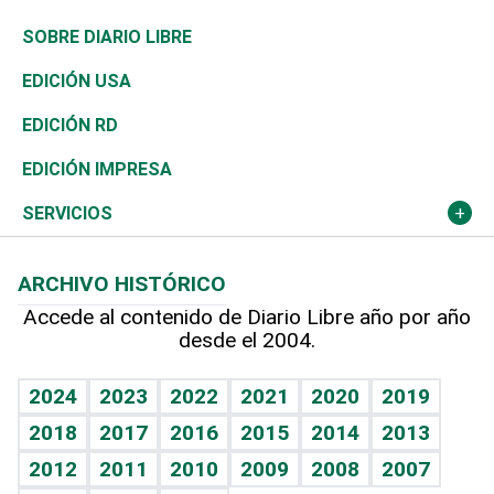
José Boquete
Asia
Consumo
Belleza
Golf
De buena tinta
Clima
Mundo
SOBRE DIARIO LIBRE
Reportajes
África
Vivienda
Buena Vida
Ciclismo
En Directo
Tecnología
Economía
EDICIÓN USA
Ocenanía
Telecom.
Sociales
Tenis
El Espía
Historia
Revista
EDICIÓN RD
Caribe
Global y variable
Novedades
Olimpismo
Noticiero Poteleche
Martes de tecnología
Deportes
EDICIÓN IMPRESA
Resto del mundo
Economía personal
Podcast Arte Libre
Más deportes
Columnistas
Cambio climático
Opinión
SERVICIOS
Macroeconomía
Mi mascota
Resultados deportivos
Lecturas
Planeta
Efemérides
ARCHIVO HISTÓRICO
Hablando con el pediatra
Línea de hit
Más firmas
Hecho en casa
Cumpleaños
Accede al contenido de Diario Libre año por año
desde el 2004.
Diario de nutrición
BRV
Mundo gamer
RSS
Vida y familia
TBT Deportivo
Guía del dinero
Horóscopos
2024
2023
2022
2021
2020
2019
Eñe
2018
2017
2016
2015
2014
2013
Crucigramas
2012
2011
2010
2009
2008
2007
Celebrando la vida