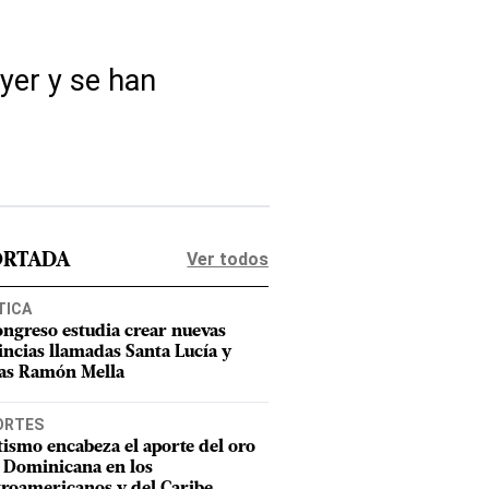
ayer y se han
Ver todos
ORTADA
TICA
ongreso estudia crear nuevas
incias llamadas Santa Lucía y
as Ramón Mella
ORTES
tismo encabeza el aporte del oro
 Dominicana en los
roamericanos y del Caribe