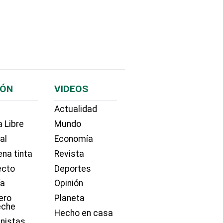
IÓN
VIDEOS
Actualidad
 Libre
Mundo
ial
Economía
na tinta
Revista
ecto
Deportes
ía
Opinión
ero
Planeta
eche
Hecho en casa
nistas