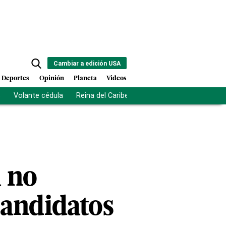
Cambiar a edición USA
Deportes
Opinión
Planeta
Videos
s
Volante cédula
Reina del Caribe
Clausura Juegos Centro
a no
candidatos