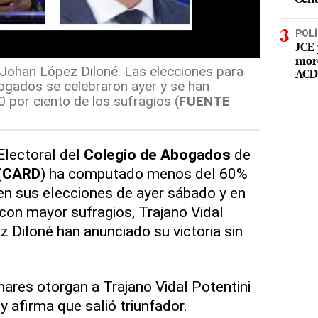
POLÍ
JCE 
mord
y Johan López Diloné. Las elecciones para
ACD 
bogados se celebraron ayer y se han
por ciento de los sufragios (
FUENTE
Electoral del
Colegio de Abogados
de
(
CARD
) ha computado menos del 60%
en sus elecciones de ayer sábado y en
 con mayor sufragios, Trajano Vidal
z Diloné han anunciado su victoria sin
nares otorgan a Trajano Vidal Potentini
y afirma que salió triunfador.