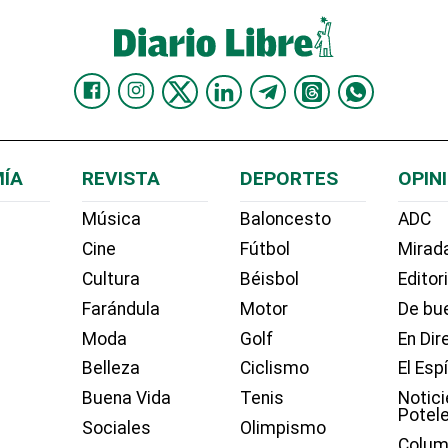
ÍA
REVISTA
DEPORTES
OPIN
Música
Baloncesto
ADC
Cine
Fútbol
Mirada
Cultura
Béisbol
Editor
Farándula
Motor
De bue
Moda
Golf
En Dir
Belleza
Ciclismo
El Esp
Buena Vida
Tenis
Notici
Potel
Sociales
Olimpismo
Colum