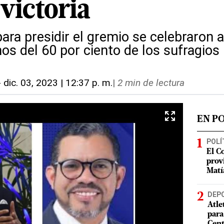
victoria
ara presidir el gremio se celebraron 
 del 60 por ciento de los sufragios
-
dic. 03, 2023 | 12:37 p. m.
|
2 min de lectura
EN P
POLÍ
El C
prov
Matí
DEP
Atle
para
Cent