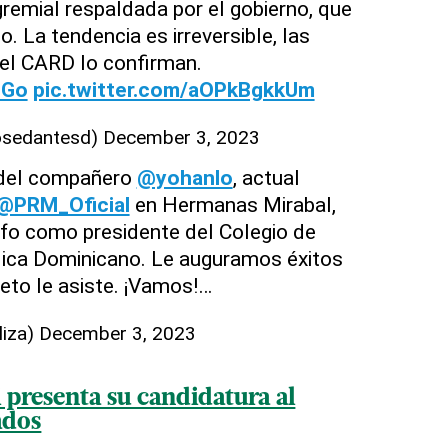
gremial respaldada por el gobierno, que
. La tendencia es irreversible, las
del CARD lo confirman.
oGo
pic.twitter.com/aOPkBgkkUm
osedantesd)
December 3, 2023
 del compañero
@yohanlo
, actual
@PRM_Oficial
en Hermanas Mirabal,
nfo como presidente del Colegio de
ica Dominicano. Le auguramos éxitos
reto le asiste. ¡Vamos!…
liza)
December 3, 2023
 presenta su candidatura al
ados