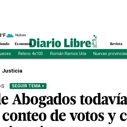
8
°F
Nubes
undo
Economía
Revista
jueces
Relevo 4x100
Román Ramos Uría
Nuevas provincia
Justicia
OS
SEGUIR TEMA +
de Abogados todaví
 conteo de votos y 