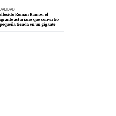
UALIDAD
allecido Román Ramos, el
grante asturiano que convirtió
pequeña tienda en un gigante