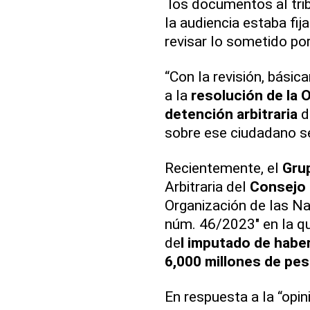
los documentos al trib
la audiencia estaba fij
revisar lo sometido po
“Con la revisión, bási
a la
resolución de la 
detención arbitraria
d
sobre ese ciudadano se
Recientemente, el
Gru
Arbitraria del
Consejo
Organización de las Na
núm. 46/2023" en la qu
de
l imputado de habe
6,000 millones de pe
En respuesta a la “opin