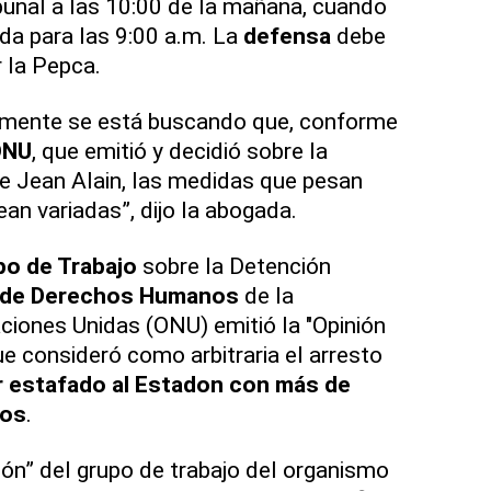
unal a las 10:00 de la mañana, cuando
ada para las 9:00 a.m. La
defensa
debe
r la Pepca.
camente se está buscando que, conforme
ONU
, que emitió y decidió sobre la
e Jean Alain, las medidas que pesan
an variadas”, dijo la abogada.
po de Trabajo
sobre la Detención
 de Derechos Humanos
de la
ciones Unidas (ONU) emitió la "Opinión
e consideró como arbitraria el arresto
r estafado al Estadon con más de
sos
.
ión” del grupo de trabajo del organismo