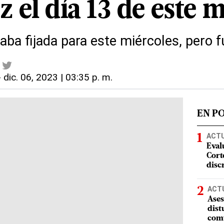
 el día 13 de este 
aba fijada para este miércoles, pero 
-
dic. 06, 2023 | 03:35 p. m.
EN P
ACT
Eval
Corte
disc
ACT
Ases
dist
comu