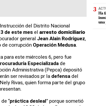
ACT
Ha f
inmi
una 
Instrucción del Distrito Nacional
13 de este mes
el
arresto domiciliario
rocurador general
Jean Alain Rodríguez
,
o de corrupción
Operación Medusa
.
a para este miércoles 6, pero fue
rocuraduría Especializada
de
pción Administrativa (Pepca) depositó
rán ser revisados pr la
defensa
del
 Nely Rivas, quien forma parte del grupo
presentan.
 de “
práctica desleal
” porque sometió