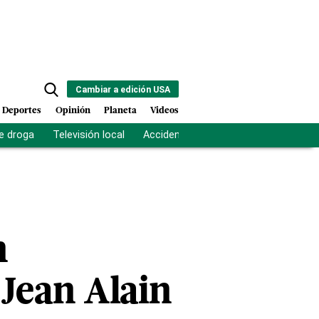
Cambiar a edición USA
Deportes
Opinión
Planeta
Videos
e droga
Televisión local
Accidente Los Ríos
Fuerza antipand
n
 Jean Alain