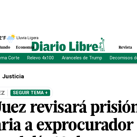
2
°F
Lluvia Ligera
undo
Economía
Revista
ema Corte
Relevo 4x100
Aranceles de Trump
Decomisos d
Justicia
EZ
SEGUIR TEMA +
uez revisará prisió
aria a exprocurador