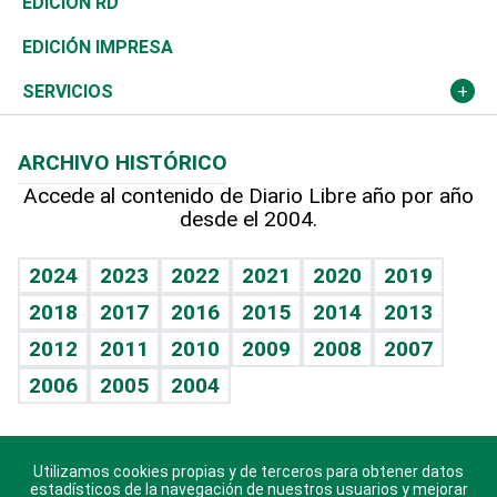
El Espía
Historia
Revista
EDICIÓN RD
Caribe
Global y variable
Novedades
Olimpismo
Noticiero Poteleche
Martes de tecnología
Deportes
EDICIÓN IMPRESA
Resto del mundo
Economía personal
Podcast Arte Libre
Más deportes
Columnistas
Cambio climático
Opinión
SERVICIOS
Macroeconomía
Mi mascota
Resultados deportivos
Lecturas
Planeta
Efemérides
ARCHIVO HISTÓRICO
Hablando con el pediatra
Línea de hit
Más firmas
Hecho en casa
Cumpleaños
Accede al contenido de Diario Libre año por año
desde el 2004.
Diario de nutrición
BRV
Mundo gamer
RSS
Vida y familia
TBT Deportivo
Guía del dinero
Horóscopos
2024
2023
2022
2021
2020
2019
Eñe
2018
2017
2016
2015
2014
2013
Crucigramas
2012
2011
2010
2009
2008
2007
Celebrando la vida
2006
2005
2004
Sin complejos
En pocas palabras
Utilizamos cookies propias y de terceros para obtener datos
Descarga nuestras aplicaciones para Android, iOS y
Escuchando al corazón
estadísticos de la navegación de nuestros usuarios y mejorar