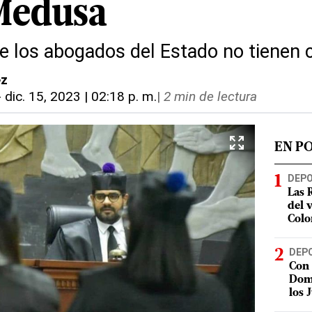
Medusa
ue los abogados del Estado no tienen 
ez
-
dic. 15, 2023 | 02:18 p. m.
|
2 min de lectura
EN P
DEP
Las 
del 
Colo
DEP
Con 
Domi
los 