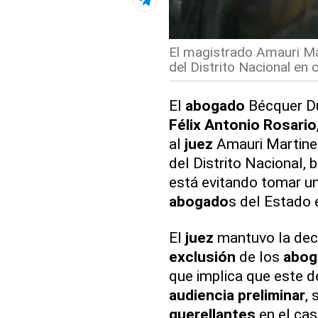
El magistrado Amauri Ma
del Distrito Nacional en
El
abogado
Bécquer Du
Félix Antonio Rosario
al
juez
Amauri Martinez
del Distrito Nacional, 
está evitando tomar un
abogado
s del Estado 
El
juez
mantuvo la decis
exclusión
de los
abog
que implica que este de
audiencia preliminar
, 
querellantes
en el cas