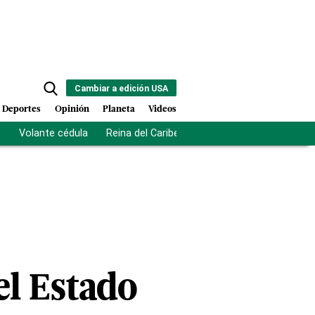
Cambiar a edición USA
Deportes
Opinión
Planeta
Videos
s
Volante cédula
Reina del Caribe
Clausura Juegos Centro
el Estado