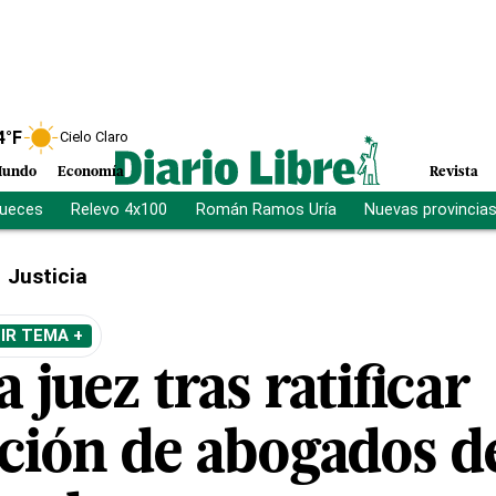
4
°F
Cielo Claro
undo
Economía
Revista
jueces
Relevo 4x100
Román Ramos Uría
Nuevas provincia
Justicia
IR TEMA +
 juez tras ratificar
ación de abogados d