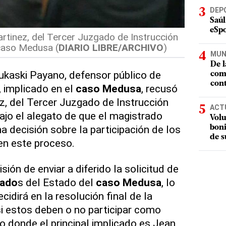
DEP
Saúl
eSpo
rtinez, del Tercer Juzgado de Instrucción
 caso Medusa (
DIARIO LIBRE/ARCHIVO
)
MUN
De l
kaski Payano, defensor público de
com
cont
, implicado en el
caso Medusa
, recusó
, del Tercer Juzgado de Instrucción
ACT
bajo el alegato de que el magistrado
Volu
a decisión sobre la participación de los
boni
de s
en este proceso.
ión de enviar a diferido la solicitud de
ado
s del Estado del
caso Medusa
, lo
cidirá en la resolución final de la
si estos deben o no participar como
o donde el principal implicado es Jean