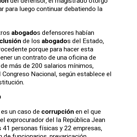
ión
del defensor, el magistrado otorgó
r para luego continuar debatiendo la
tros
abogado
s defensores habían
clusión
de los
abogado
s del Estado,
rocedente porque para hacer esta
ener un contrato de una oficina de
a de más de 200 salarios mínimos,
al Congreso Nacional, según establece el
titución.
o
es un caso de
corrupción
en el que
el exprocurador del la República Jean
s 41 personas físicas y 22 empresas,
 de funcionarios, prevaricación,