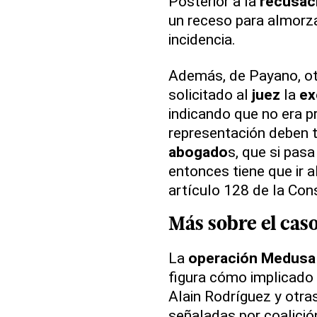
Posterior a la
recusac
un receso para almorza
incidencia.
Además, de Payano, o
solicitado al
juez
la
ex
indicando que no era p
representación deben t
abogado
s, que si pas
entonces tiene que ir 
artículo 128 de la Cons
Más sobre el cas
La
operación Medusa
figura cómo implicado 
Alain Rodríguez y otra
señaladas por coalición