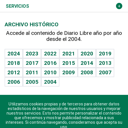
Resto del mundo
Economía personal
Podcast Arte Libre
Más deportes
Columnistas
Cambio climático
Opinión
SERVICIOS
Macroeconomía
Mi mascota
Resultados deportivos
Lecturas
Planeta
Efemérides
ARCHIVO HISTÓRICO
Hablando con el pediatra
Línea de hit
Más firmas
Hecho en casa
Cumpleaños
Accede al contenido de Diario Libre año por año
desde el 2004.
Diario de nutrición
BRV
Mundo gamer
RSS
Vida y familia
TBT Deportivo
Guía del dinero
Horóscopos
2024
2023
2022
2021
2020
2019
Eñe
2018
2017
2016
2015
2014
2013
Crucigramas
2012
2011
2010
2009
2008
2007
Celebrando la vida
2006
2005
2004
Sin complejos
En pocas palabras
Utilizamos cookies propias y de terceros para obtener datos
Descarga nuestras aplicaciones para Android, iOS y
Escuchando al corazón
estadísticos de la navegación de nuestros usuarios y mejorar
sistema Huawei.
nuestros servicios. Esto nos permite personalizar el contenido
que ofrecemos y mostrar publicidad relacionada a sus
Economía Personal
intereses. Si continúa navegando, consideramos que acepta su
uso.