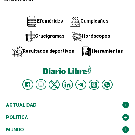
Efemérides
Cumpleaños
Crucigramas
Horóscopos
Resultados deportivos
Herramientas
ACTUALIDAD
Nacional
POLÍTICA
Ciudad
Partidos
MUNDO