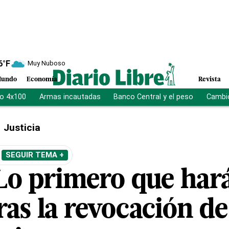
6
°F
Muy Nuboso
undo
Economía
Revista
vo 4x100
Armas incautadas
Banco Central y el peso
Cambio
Justicia
SEGUIR TEMA +
Lo primero que har
tras la revocación de