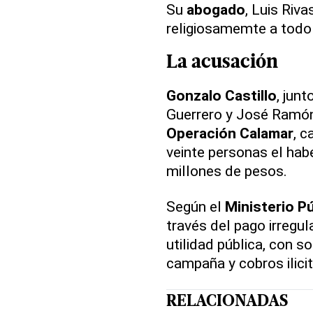
Su
abogado
, Luis Riva
religiosamemte a todo
La
acusación
Gonzalo Castillo
, jun
Guerrero y José Ramón
Operación Calamar
, c
veinte personas el hab
millones de pesos.
Según el
Ministerio P
través del pago irregu
utilidad pública, con 
campaña y cobros ilicit
RELACIONADAS