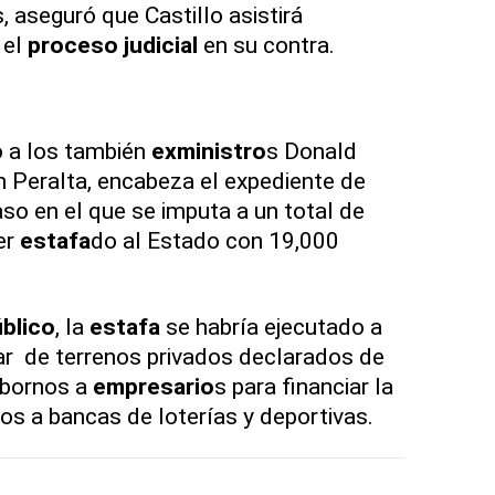
s, aseguró que Castillo asistirá
 el
proceso judicial
en su contra.
to a los también
exministro
s Donald
 Peralta, encabeza el expediente de
aso en el que se imputa a un total de
er
estafa
do al Estado con 19,000
úblico
, la
estafa
se habría ejecutado a
lar de terrenos privados declarados de
sobornos a
empresario
s para financiar la
os a bancas de loterías y deportivas.