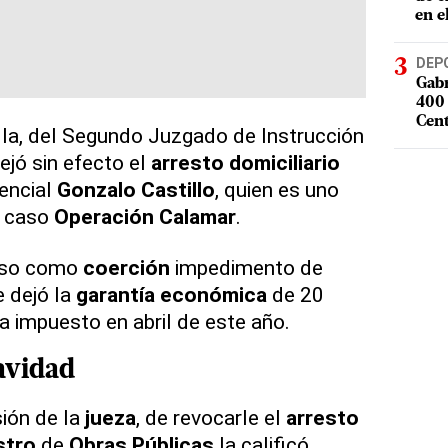
en e
DEP
Gabr
400 
Cent
lla, del Segundo Juzgado de Instrucción
dejó sin efecto el
arresto domiciliario
encial
Gonzalo Castillo
, quien es uno
l caso
Operación Calamar
.
uso como
coerción
impedimento de
e dejó la
garantía económica
de 20
a impuesto en abril de este año.
avidad
sión de la
jueza
, de revocarle el
arresto
stro
de
Obras Públicas
la calificó