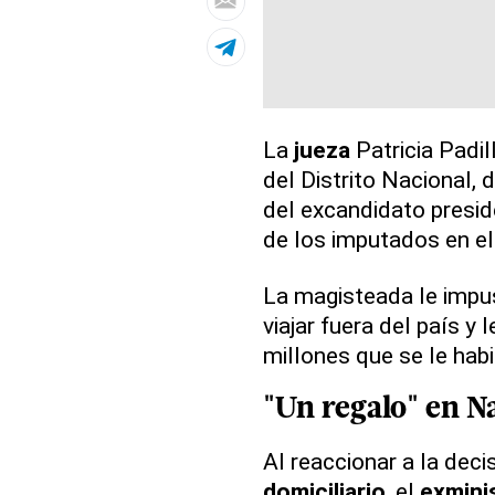
La
jueza
Patricia Padil
del Distrito Nacional, 
del excandidato presid
de los imputados en e
La magisteada le imp
viajar fuera del país y l
millones que se le habi
"Un
regalo
" en
N
Al reaccionar a la deci
domiciliario
, el
exmini