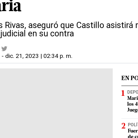
ria
 Rivas, aseguró que Castillo asistirá
judicial en su contra
l
-
dic. 21, 2023 | 02:34 p. m.
EN P
DEP
Mari
los 
Jueg
POLÍ
Fuer
de c