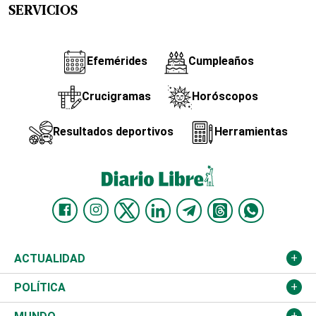
SERVICIOS
Efemérides
Cumpleaños
Crucigramas
Horóscopos
Resultados deportivos
Herramientas
ACTUALIDAD
Nacional
POLÍTICA
Ciudad