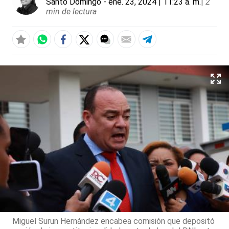
Santo Domingo
- ene. 23, 2024 | 11:23 a. m.
|
2
min de lectura
Miguel Surun Hernández encabea comisión que depositó