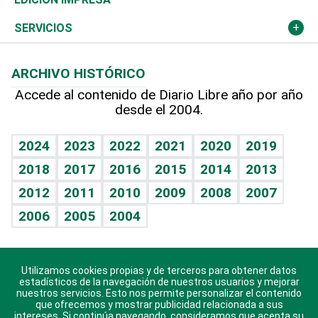
Resto del mundo
Economía personal
Podcast Arte Libre
Más deportes
Columnistas
Cambio climático
Opinión
SERVICIOS
Macroeconomía
Mi mascota
Resultados deportivos
Lecturas
Planeta
Efemérides
ARCHIVO HISTÓRICO
Hablando con el pediatra
Línea de hit
Más firmas
Hecho en casa
Cumpleaños
Accede al contenido de Diario Libre año por año
desde el 2004.
Diario de nutrición
BRV
Mundo gamer
RSS
Vida y familia
TBT Deportivo
Guía del dinero
Horóscopos
2024
2023
2022
2021
2020
2019
Eñe
2018
2017
2016
2015
2014
2013
Crucigramas
2012
2011
2010
2009
2008
2007
Celebrando la vida
2006
2005
2004
Sin complejos
En pocas palabras
Utilizamos cookies propias y de terceros para obtener datos
Descarga nuestras aplicaciones para Android, iOS y
Escuchando al corazón
estadísticos de la navegación de nuestros usuarios y mejorar
sistema Huawei.
nuestros servicios. Esto nos permite personalizar el contenido
que ofrecemos y mostrar publicidad relacionada a sus
Economía Personal
intereses. Si continúa navegando, consideramos que acepta su