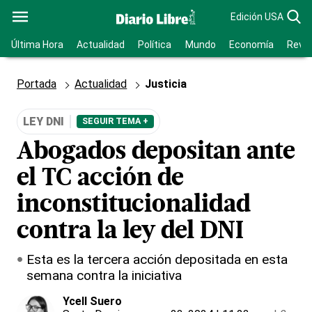
Edición USA
Última Hora
Actualidad
Política
Mundo
Economía
Revis
Portada
Actualidad
Justicia
LEY DNI
SEGUIR TEMA +
Abogados depositan ante
el TC acción de
inconstitucionalidad
contra la ley del DNI
Esta es la tercera acción depositada en esta
semana contra la iniciativa
Ycell Suero