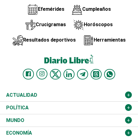
Efemérides
Cumpleaños
Crucigramas
Horóscopos
Resultados deportivos
Herramientas
ACTUALIDAD
Nacional
POLÍTICA
Ciudad
Partidos
MUNDO
Educación
JCE
Estados Unidos
ECONOMÍA