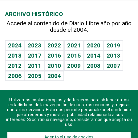
Macroeconomía
Mi mascota
Resultados deportivos
Lecturas
Planeta
Efemérides
ARCHIVO HISTÓRICO
Hablando con el pediatra
Línea de hit
Más firmas
Hecho en casa
Cumpleaños
Accede al contenido de Diario Libre año por año
desde el 2004.
Diario de nutrición
BRV
Mundo gamer
RSS
Vida y familia
TBT Deportivo
Guía del dinero
Horóscopos
2024
2023
2022
2021
2020
2019
Eñe
2018
2017
2016
2015
2014
2013
Crucigramas
2012
2011
2010
2009
2008
2007
Celebrando la vida
2006
2005
2004
Sin complejos
En pocas palabras
Utilizamos cookies propias y de terceros para obtener datos
Descarga nuestras aplicaciones para Android, iOS y
Escuchando al corazón
estadísticos de la navegación de nuestros usuarios y mejorar
sistema Huawei.
nuestros servicios. Esto nos permite personalizar el contenido
que ofrecemos y mostrar publicidad relacionada a sus
Economía Personal
intereses. Si continúa navegando, consideramos que acepta su
uso.
Consulta Libre
Acepto el uso de cookies