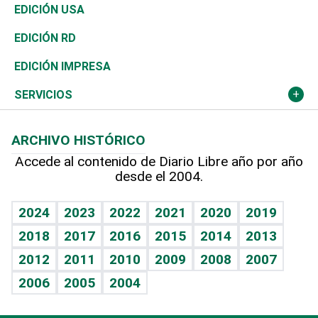
Reportajes
África
Vivienda
Buena Vida
Ciclismo
En Directo
Tecnología
Economía
EDICIÓN USA
Ocenanía
Telecom.
Sociales
Tenis
El Espía
Historia
Revista
EDICIÓN RD
Caribe
Global y variable
Novedades
Olimpismo
Noticiero Poteleche
Martes de tecnología
Deportes
EDICIÓN IMPRESA
Resto del mundo
Economía personal
Podcast Arte Libre
Más deportes
Columnistas
Cambio climático
Opinión
SERVICIOS
Macroeconomía
Mi mascota
Resultados deportivos
Lecturas
Planeta
Efemérides
ARCHIVO HISTÓRICO
Hablando con el pediatra
Línea de hit
Más firmas
Hecho en casa
Cumpleaños
Accede al contenido de Diario Libre año por año
desde el 2004.
Diario de nutrición
BRV
Mundo gamer
RSS
Vida y familia
TBT Deportivo
Guía del dinero
Horóscopos
2024
2023
2022
2021
2020
2019
Eñe
2018
2017
2016
2015
2014
2013
Crucigramas
2012
2011
2010
2009
2008
2007
Celebrando la vida
2006
2005
2004
Sin complejos