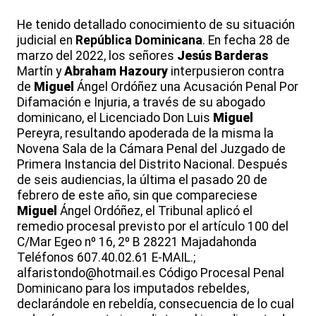
He tenido detallado conocimiento de su situación
judicial en
República
Dominicana
. En fecha 28 de
marzo del 2022, los señores
Jesús
Barderas
Martín y
Abraham
Hazoury
interpusieron contra
de
Miguel
Ángel Ordóñez una Acusación Penal Por
Difamación e Injuria, a través de su abogado
dominicano, el Licenciado Don Luis
Miguel
Pereyra, resultando apoderada de la misma la
Novena Sala de la Cámara Penal del Juzgado de
Primera Instancia del Distrito Nacional. Después
de seis audiencias, la última el pasado 20 de
febrero de este año, sin que compareciese
Miguel
Ángel Ordóñez, el Tribunal aplicó el
remedio procesal previsto por el artículo 100 del
C/Mar Egeo nº 16, 2º B 28221 Majadahonda
Teléfonos 607.40.02.61 E-MAIL.;
alfaristondo@hotmail.es Código Procesal Penal
Dominicano para los imputados rebeldes,
declarándole en rebeldía, consecuencia de lo cual