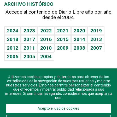
ARCHIVO HISTÓRICO
Hablando con el pediatra
Línea de hit
Más firmas
Hecho en casa
Cumpleaños
Accede al contenido de Diario Libre año por año
desde el 2004.
Diario de nutrición
BRV
Mundo gamer
RSS
Vida y familia
TBT Deportivo
Guía del dinero
Horóscopos
2024
2023
2022
2021
2020
2019
Eñe
2018
2017
2016
2015
2014
2013
Crucigramas
2012
2011
2010
2009
2008
2007
Celebrando la vida
2006
2005
2004
Sin complejos
En pocas palabras
Utilizamos cookies propias y de terceros para obtener datos
Descarga nuestras aplicaciones para Android, iOS y
Escuchando al corazón
estadísticos de la navegación de nuestros usuarios y mejorar
sistema Huawei.
nuestros servicios. Esto nos permite personalizar el contenido
que ofrecemos y mostrar publicidad relacionada a sus
Economía Personal
intereses. Si continúa navegando, consideramos que acepta su
uso.
Consulta Libre
Acepto el uso de cookies
© 2021 Diario Libre, todos los derechos reservados.