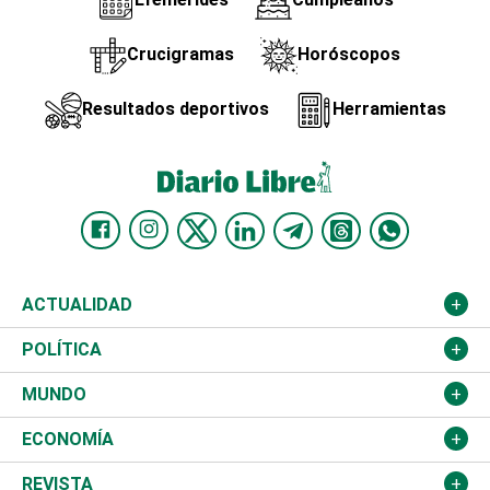
Crucigramas
Horóscopos
Resultados deportivos
Herramientas
ACTUALIDAD
Nacional
POLÍTICA
Ciudad
Partidos
MUNDO
Educación
JCE
Estados Unidos
ECONOMÍA
Salud
TSE
América Latina
Finanzas
REVISTA