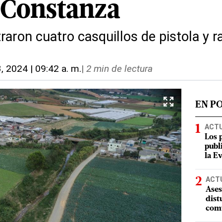
 Constanza
raron cuatro casquillos de pistola y r
3, 2024 | 09:42 a. m.
|
2 min de lectura
EN P
ACT
Los 
publ
la E
ACT
Ases
dist
comu