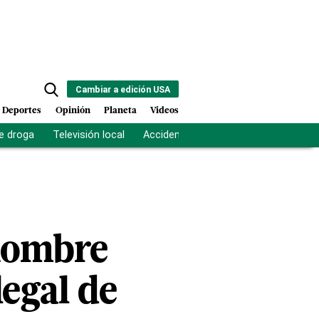
Cambiar a edición USA
Deportes
Opinión
Planeta
Videos
e droga
Televisión local
Accidente Los Ríos
Fuerza antipand
 hombre
legal de