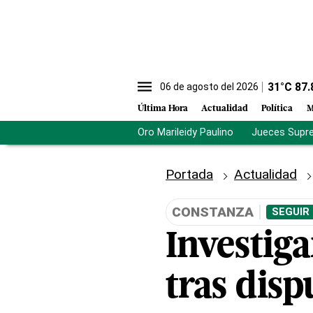
31
°C
87.
06 de agosto del 2026
Última Hora
Actualidad
Política
M
Oro Marileidy Paulino
Jueces Supr
Portada
Actualidad
CONSTANZA
SEGUIR
Investig
tras disp