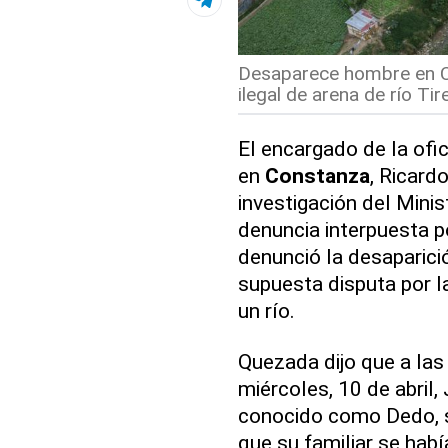
Desaparece hombre en Co
ilegal de arena de río Tir
El encargado de la ofi
en
Constanza
, Ricard
investigación del Minis
denuncia interpuesta p
denunció la desaparici
supuesta disputa por la
un río.
Quezada dijo que a las
miércoles, 10 de abril,
conocido como Dedo, se
que su familiar se hab