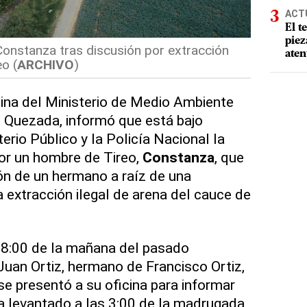
ACT
El t
piez
nstanza tras discusión por extracción
aten
eo (
ARCHIVO
)
cina del Ministerio de Medio Ambiente
o Quezada, informó que está bajo
terio Público y la Policía Nacional la
or un hombre de Tireo,
Constanza
, que
ón de un hermano a raíz de una
 extracción ilegal de arena del cauce de
 8:00 de la mañana del pasado
 Juan Ortiz, hermano de Francisco Ortiz,
 presentó a su oficina para informar
ía levantado a las 3:00 de la madrugada