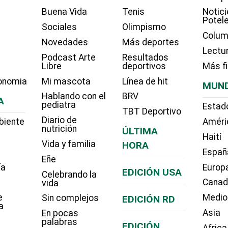
Buena Vida
Tenis
Notici
Potel
Sociales
Olimpismo
Colum
Novedades
Más deportes
Lectu
Podcast Arte
Resultados
Libre
deportivos
Más f
onomia
Mi mascota
Línea de hit
MUN
Hablando con el
BRV
A
pediatra
Estad
TBT Deportivo
Diario de
biente
Améri
nutrición
ÚLTIMA
Haití
Vida y familia
HORA
Españ
Eñe
ía
Europ
EDICIÓN USA
Celebrando la
Cana
vida
e
Medio
Sin complejos
EDICIÓN RD
a
Asia
En pocas
palabras
EDICIÓN
Africa