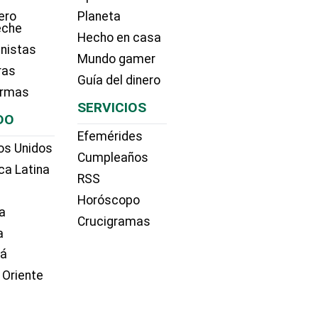
ero
Planeta
eche
Hecho en casa
nistas
Mundo gamer
ras
Guía del dinero
irmas
SERVICIOS
DO
Efemérides
os Unidos
Cumpleaños
ca Latina
RSS
Horóscopo
a
Crucigramas
a
dá
 Oriente