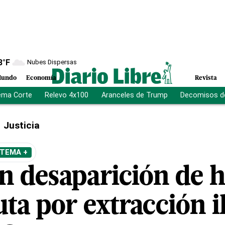
8
°F
Nubes Dispersas
undo
Economía
Revista
ema Corte
Relevo 4x100
Aranceles de Trump
Decomisos d
Justicia
 TEMA +
an desaparición de
uta por extracción i