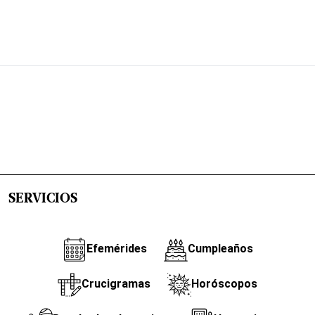
SERVICIOS
Efemérides
Cumpleaños
Crucigramas
Horóscopos