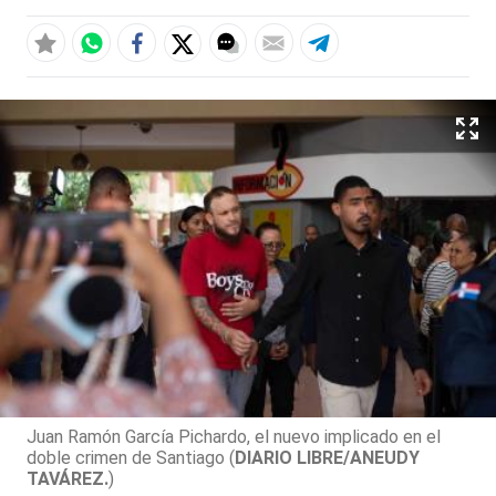
Juan Ramón García Pichardo, el nuevo implicado en el
doble crimen de Santiago (
DIARIO LIBRE/ANEUDY
TAVÁREZ.
)