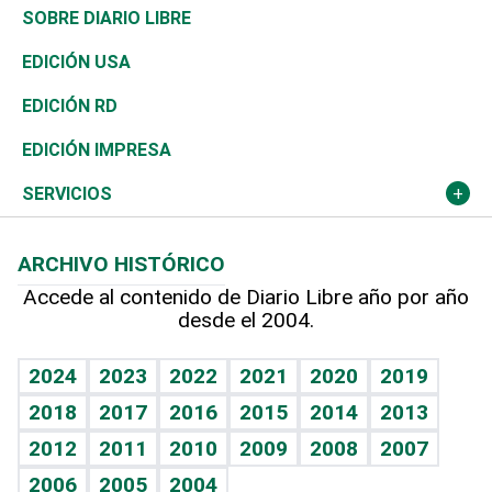
José Boquete
Asia
Consumo
Belleza
Golf
De buena tinta
Clima
Mundo
SOBRE DIARIO LIBRE
Reportajes
África
Vivienda
Buena Vida
Ciclismo
En Directo
Tecnología
Economía
EDICIÓN USA
Ocenanía
Telecom.
Sociales
Tenis
El Espía
Historia
Revista
EDICIÓN RD
Caribe
Global y variable
Novedades
Olimpismo
Noticiero Poteleche
Martes de tecnología
Deportes
EDICIÓN IMPRESA
Resto del mundo
Economía personal
Podcast Arte Libre
Más deportes
Columnistas
Cambio climático
Opinión
SERVICIOS
Macroeconomía
Mi mascota
Resultados deportivos
Lecturas
Planeta
Efemérides
ARCHIVO HISTÓRICO
Hablando con el pediatra
Línea de hit
Más firmas
Hecho en casa
Cumpleaños
Accede al contenido de Diario Libre año por año
desde el 2004.
Diario de nutrición
BRV
Mundo gamer
RSS
Vida y familia
TBT Deportivo
Guía del dinero
Horóscopos
2024
2023
2022
2021
2020
2019
Eñe
2018
2017
2016
2015
2014
2013
Crucigramas
2012
2011
2010
2009
2008
2007
Celebrando la vida
2006
2005
2004