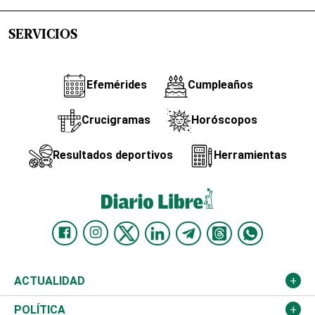
SERVICIOS
Efemérides
Cumpleaños
Crucigramas
Horóscopos
Resultados deportivos
Herramientas
ACTUALIDAD
Nacional
POLÍTICA