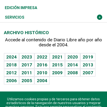
Caribe
Global y variable
Novedades
Olimpismo
Noticiero Poteleche
Martes de tecnología
Deportes
EDICIÓN IMPRESA
Resto del mundo
Economía personal
Podcast Arte Libre
Más deportes
Columnistas
Cambio climático
Opinión
SERVICIOS
Macroeconomía
Mi mascota
Resultados deportivos
Lecturas
Planeta
Efemérides
ARCHIVO HISTÓRICO
Hablando con el pediatra
Línea de hit
Más firmas
Hecho en casa
Cumpleaños
Accede al contenido de Diario Libre año por año
desde el 2004.
Diario de nutrición
BRV
Mundo gamer
RSS
Vida y familia
TBT Deportivo
Guía del dinero
Horóscopos
2024
2023
2022
2021
2020
2019
Eñe
2018
2017
2016
2015
2014
2013
Crucigramas
2012
2011
2010
2009
2008
2007
Celebrando la vida
2006
2005
2004
Sin complejos
En pocas palabras
Utilizamos cookies propias y de terceros para obtener datos
Descarga nuestras aplicaciones para Android, iOS y
Escuchando al corazón
estadísticos de la navegación de nuestros usuarios y mejorar
sistema Huawei.
nuestros servicios. Esto nos permite personalizar el contenido