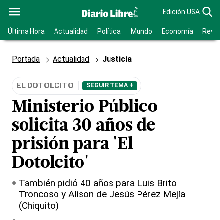
Edición USA
Última Hora
Actualidad
Política
Mundo
Economía
Revis
Portada
Actualidad
Justicia
EL DOTOLCITO
SEGUIR TEMA +
Ministerio Público
solicita 30 años de
prisión para 'El
Dotolcito'
También pidió 40 años para Luis Brito
Troncoso y Alison de Jesús Pérez Mejía
(Chiquito)