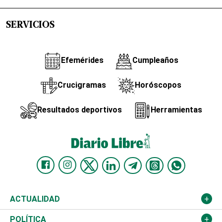
SERVICIOS
Efemérides
Cumpleaños
Crucigramas
Horóscopos
Resultados deportivos
Herramientas
ACTUALIDAD
Nacional
POLÍTICA