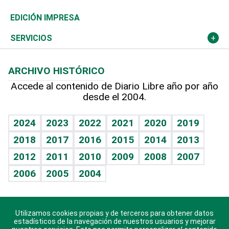
Caribe
Global y variable
Novedades
Olimpismo
Noticiero Poteleche
Martes de tecnología
Deportes
EDICIÓN IMPRESA
Resto del mundo
Economía personal
Podcast Arte Libre
Más deportes
Columnistas
Cambio climático
Opinión
SERVICIOS
Macroeconomía
Mi mascota
Resultados deportivos
Lecturas
Planeta
Efemérides
ARCHIVO HISTÓRICO
Hablando con el pediatra
Línea de hit
Más firmas
Hecho en casa
Cumpleaños
Accede al contenido de Diario Libre año por año
desde el 2004.
Diario de nutrición
BRV
Mundo gamer
RSS
Vida y familia
TBT Deportivo
Guía del dinero
Horóscopos
2024
2023
2022
2021
2020
2019
Eñe
2018
2017
2016
2015
2014
2013
Crucigramas
2012
2011
2010
2009
2008
2007
Celebrando la vida
2006
2005
2004
Sin complejos
En pocas palabras
Utilizamos cookies propias y de terceros para obtener datos
Descarga nuestras aplicaciones para Android, iOS y
Escuchando al corazón
estadísticos de la navegación de nuestros usuarios y mejorar
sistema Huawei.