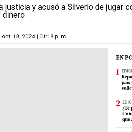
 justicia y acusó a Silverio de jugar c
y dinero
-
oct. 18, 2024 | 01:18 p. m.
EN P
EDIC
Repú
país
soli
EDIC
¿Te 
Unid
que 