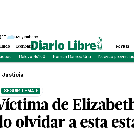
8
°F
Muy Nuboso
undo
Economía
Revista
jueces
Relevo 4x100
Román Ramos Uría
Nuevas provincia
Justicia
SEGUIR TEMA +
íctima de Elizabeth
o olvidar a esta es