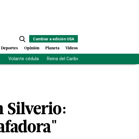
Cambiar a edición USA
Deportes
Opinión
Planeta
Videos
s
Volante cédula
Reina del Caribe
Clausura Juegos Centro
 Silverio:
tafadora"