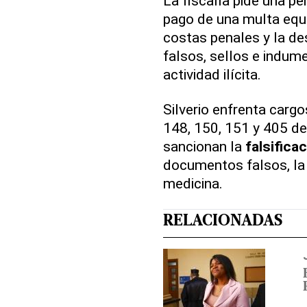
La fiscalía pide una p
pago de una multa equi
costas penales y la d
falsos, sellos e indume
actividad ilícita.
Silverio enfrenta cargo
148, 150, 151 y 405 d
sancionan la
falsific
documentos falsos, l
medicina.
RELACIONADAS