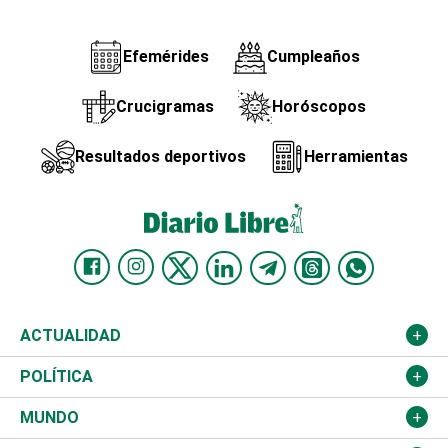
Efemérides
Cumpleaños
Crucigramas
Horóscopos
Resultados deportivos
Herramientas
ACTUALIDAD
Nacional
POLÍTICA
Ciudad
Partidos
MUNDO