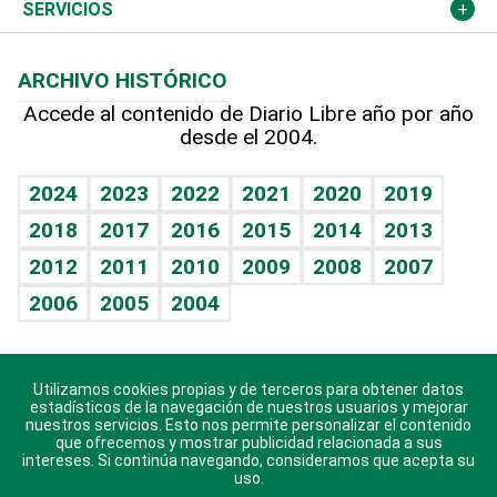
Resto del mundo
Economía personal
Podcast Arte Libre
Más deportes
Columnistas
Cambio climático
Opinión
SERVICIOS
Macroeconomía
Mi mascota
Resultados deportivos
Lecturas
Planeta
Efemérides
ARCHIVO HISTÓRICO
Hablando con el pediatra
Línea de hit
Más firmas
Hecho en casa
Cumpleaños
Accede al contenido de Diario Libre año por año
desde el 2004.
Diario de nutrición
BRV
Mundo gamer
RSS
Vida y familia
TBT Deportivo
Guía del dinero
Horóscopos
2024
2023
2022
2021
2020
2019
Eñe
2018
2017
2016
2015
2014
2013
Crucigramas
2012
2011
2010
2009
2008
2007
Celebrando la vida
2006
2005
2004
Sin complejos
En pocas palabras
Utilizamos cookies propias y de terceros para obtener datos
Descarga nuestras aplicaciones para Android, iOS y
Escuchando al corazón
estadísticos de la navegación de nuestros usuarios y mejorar
sistema Huawei.
nuestros servicios. Esto nos permite personalizar el contenido
que ofrecemos y mostrar publicidad relacionada a sus
Economía Personal
intereses. Si continúa navegando, consideramos que acepta su
uso.
Consulta Libre