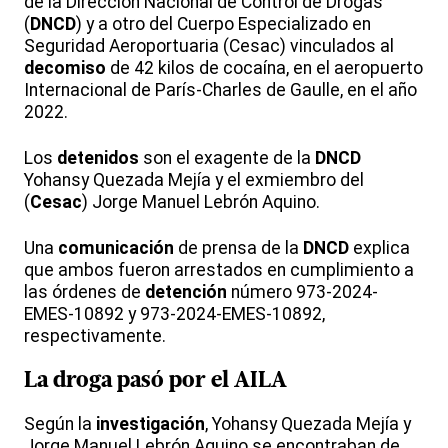
de la Dirección Nacional de Control de Drogas
(
DNCD
) y a otro del Cuerpo Especializado en
Seguridad Aeroportuaria (Cesac) vinculados al
decomiso
de 42 kilos de cocaína, en el aeropuerto
Internacional de París-Charles de Gaulle, en el año
2022.
Los
detenidos
son el exagente de la
DNCD
Yohansy Quezada Mejía y el exmiembro del
(
Cesac
) Jorge Manuel Lebrón Aquino.
Una
comunicación
de prensa de la
DNCD
explica
que ambos fueron arrestados en cumplimiento a
las órdenes de
detención
número 973-2024-
EMES-10892 y 973-2024-EMES-10892,
respectivamente.
La
droga
pasó por el
AILA
Según la
investigación
, Yohansy Quezada Mejía y
Jorge Manuel Lebrón Aquino se encontraban de