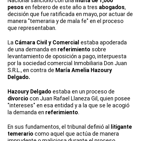
Nacional sancionó con una
multa de 1,000
pesos
en febrero de este año a tres
abogados
,
decisión que fue ratificada en mayo, por actuar de
manera "temeraria y de mala fe" en el proceso
que representaban.
La
Cámara Civil y Comercial
estaba apoderada
de una demanda en
referimiento
sobre
levantamiento de oposición a pago, interpuesta
por la sociedad comercial Inmobiliaria Don Juan
S.R.L., en contra de
María Amelia Hazoury
Delgado.
Hazoury Delgado
estaba en un proceso de
divorcio
con Juan Rafael Llaneza Gil, quien posee
"intereses" en esa entidad y a la que se le acogió
la demanda en
referimiento
.
En sus fundamentos, el tribunal definió al
litigante
temerario
como aquel que actúa de manera
imprudente o maliciosa durante el proceso