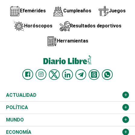
Efemérides
Cumpleaños
Juegos
Horóscopos
Resultados deportivos
Herramientas
ACTUALIDAD
Nacional
POLÍTICA
Ciudad
Partidos
MUNDO
Educación
JCE
Estados Unidos
ECONOMÍA