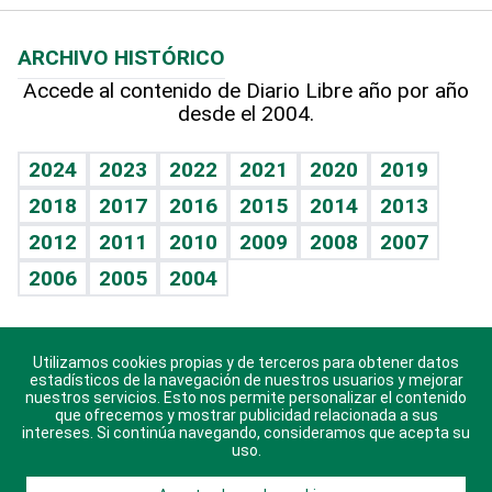
Macroeconomía
Mi mascota
Resultados deportivos
Noticiero Poteleche
Planeta
Efemérides
ARCHIVO HISTÓRICO
Hablando con el pediatra
Línea de hit
Columnistas
Hecho en casa
Cumpleaños
Accede al contenido de Diario Libre año por año
desde el 2004.
Diario de nutrición
Libreta deportiva
Lecturas
Mundo gamer
RSS
Vida y familia
BRV
Más firmas
Guía del dinero
Horóscopos
2024
2023
2022
2021
2020
2019
Eñe
TBT Deportivo
2018
2017
2016
2015
2014
2013
Juegos
2012
2011
2010
2009
2008
2007
Celebrando la vida
2006
2005
2004
Sin complejos
En pocas palabras
Utilizamos cookies propias y de terceros para obtener datos
Descarga nuestras aplicaciones para Android, iOS y
Escuchando al corazón
estadísticos de la navegación de nuestros usuarios y mejorar
sistema Huawei.
nuestros servicios. Esto nos permite personalizar el contenido
que ofrecemos y mostrar publicidad relacionada a sus
Economía Personal
intereses. Si continúa navegando, consideramos que acepta su
uso.
Consulta Libre