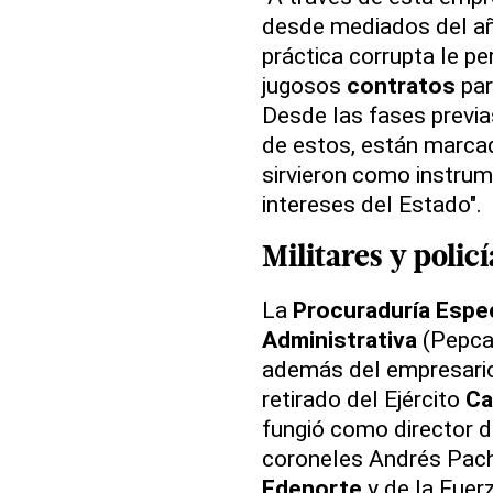
desde mediados del a
práctica corrupta le p
jugosos
contratos
par
Desde las fases previa
de estos, están marcado
sirvieron como instrum
intereses del Estado".
Militares y polic
La
Procuraduría Espec
Administrativa
(Pepca)
además del empresario
retirado del Ejército
Ca
fungió como director 
coroneles Andrés Pache
Edenorte
y de la Fuerz