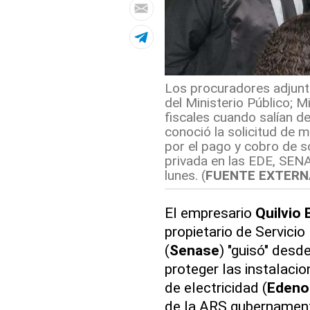
Los procuradores adjunt
del Ministerio Público; 
fiscales cuando salían de
conoció la solicitud de 
por el pago y cobro de 
privada en las EDE, SENAS
lunes. (
FUENTE EXTERN
El empresario
Quilvio
propietario de Servici
(
Senase
) "guisó" desd
proteger las instalacio
de electricidad (
Edeno
de la ARS gubernamen