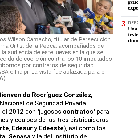
gene
expe
DEP
Una 
fest
os Wilson Camacho, titular de Persecución
dom
Mirna Ortiz, de la Pepca, acompañados de
 la audiencia de este jueves en la que se
medida de coerción contra los 10 imputados
sobornos por contratos de seguridad
A e Inaipi. La vista fue aplazada para el
A
)
 Bienvenido Rodríguez González,
o Nacional de Seguridad Privada
e el 2012 con "jugosos
contratos
" para
nes y equipos de las tres distribuidoras
rte
,
Edesur
y
Edeeste
), así como los
tal
Senasa
y la del Instituto de