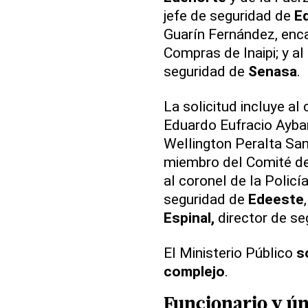
jefe de seguridad de
E
Guarín Fernández, enc
Compras de Inaipi; y al
seguridad de
Senasa
.
La solicitud incluye al
Eduardo Eufracio Aybar 
Wellington Peralta Sant
miembro del Comité de
al coronel de la Polic
seguridad de
Edeeste
Espinal,
director de s
El Ministerio Público
s
complejo
.
Funcionario y ún