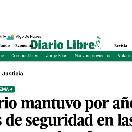
6
°F
Algo De Nubes
undo
Economía
Revista
ibe
Combustibles
Jorge Frías
Nuevas provincias
Volant
Justicia
EMA +
io mantuvo por año
s de seguridad en l