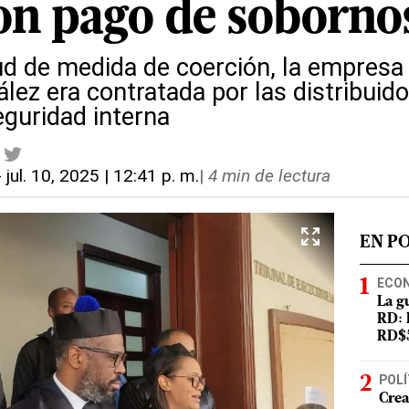
on pago de soborno
ud de medida de coerción, la empresa 
lez era contratada por las distribuid
guridad interna
-
jul. 10, 2025 | 12:41 p. m.
|
4 min de lectura
EN P
ECO
La g
RD: 
RD$5
POLÍ
Crea