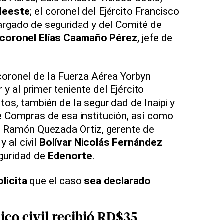
deeste
; el coronel del Ejército Francisco
argado de seguridad y del Comité de
coronel Elías Caamaño Pérez,
jefe de
 coronel de la Fuerza Aérea Yorbyn
y al primer teniente del Ejército
os, también de la seguridad de Inaipi y
 Compras de esa institución, así como
ía Ramón Quezada Ortiz, gerente de
, y al civil
Bolívar Nicolás Fernández
eguridad de
Edenorte
.
olicita
que el caso
sea
declarado
ico civil recibió RD$35