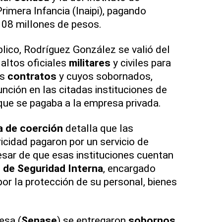
Primera Infancia (Inaipi), pagando
08 millones de pesos.
blico, Rodríguez González se valió del
altos oficiales
militares
y civiles para
os
contratos
y cuyos sobornados,
nción en las citadas instituciones de
 que se pagaba a la empresa privada.
a de coerción
detalla que las
ricidad pagaron por un servicio de
sar de que esas instituciones cuentan
de Seguridad Interna
, encargado
or la protección de su personal, bienes
esa (
Senase
) se entregaron
sobornos