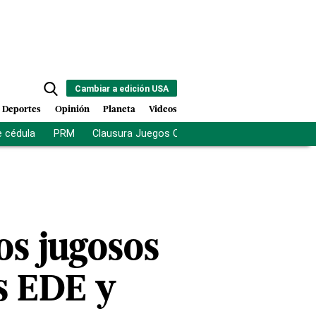
Cambiar a edición USA
Deportes
Opinión
Planeta
Videos
e cédula
PRM
Clausura Juegos Centroamericanos
De la Es
s jugosos
as EDE y