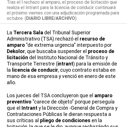
Tras el l rechazo al amparo, el proceso de licitación que
realiza el Intrant para la licencia de conducir continuará
el próximo viernes con una adjudicación programada para
octubre. (
DIARIO LIBRE/ARCHIVO
)
La
Tercera Sala
del Tribunal Superior
Administrativo (TSA) rechazó el
recurso de
amparo
"de extrema urgencia" interpuesto por
Dekolor
, que buscaba suspender el
proceso de
licitación
del Instituto Nacional de Tránsito y
Transporte Terrestre (
intrant
) para la emisión de
la
licencia de conducir
, cuyo contrato estaba en
mano de esa empresa y venció en enero de este
año.
Los jueces del TSA concluyeron que el
amparo
preventivo
"carece de objeto" porque perseguía
que el
Intrant
y la Dirección -General de Compra y
Contrataciones Públicas le dieran respuesta a
sus críticas al
pliego de condiciones
en la
licitación, la que se le dio, aunque rechazándo sus