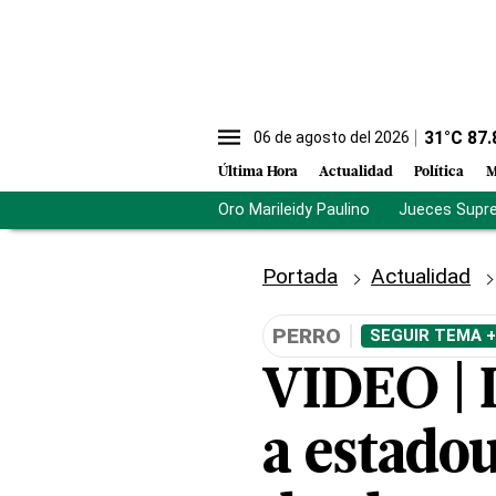
31
°C
87.
06 de agosto del 2026
Última Hora
Actualidad
Política
M
Oro Marileidy Paulino
Jueces Supr
Portada
Actualidad
PERRO
SEGUIR TEMA +
VIDEO | 
a estado