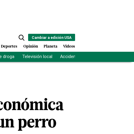
Cambiar a edición USA
Deportes
Opinión
Planeta
Videos
e droga
Televisión local
Accidente Los Ríos
Fuerza antipand
económica
un perro