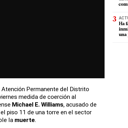
comu
ACT
Ha f
inmi
una 
e Atención Permanente del Distrito
iernes medida de coerción al
ense
Michael E. Williams
, acusado de
l piso 11 de una torre en el sector
ole la
muerte
.