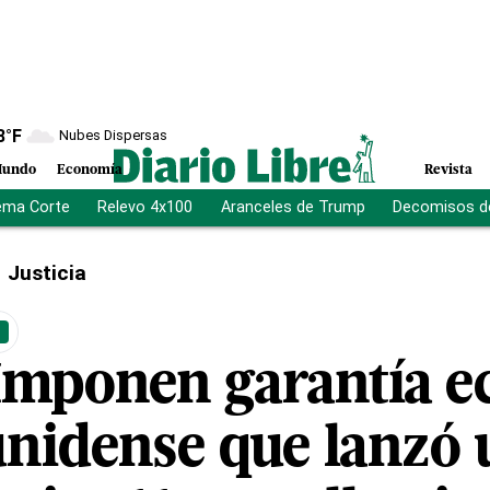
8
°F
Nubes Dispersas
undo
Economía
Revista
ema Corte
Relevo 4x100
Aranceles de Trump
Decomisos d
Justicia
Imponen garantía 
unidense que lanzó 