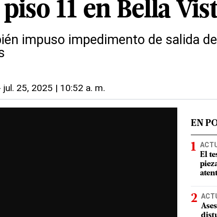
piso 11 en Bella Vis
bién impuso impedimento de salida del
s
-
jul. 25, 2025 | 10:52 a. m.
EN P
ACT
El te
piez
aten
ACT
Ases
dist