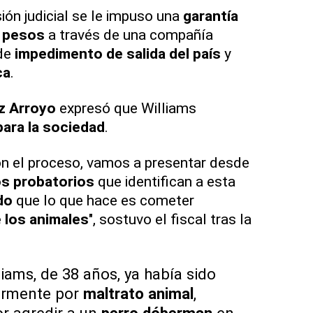
ión judicial se le impuso una
garantía
l pesos
a través de una compañía
de
impedimento de salida del país
y
ca
.
z Arroyo
expresó que Williams
para la sociedad
.
 el proceso, vamos a presentar desde
s probatorios
que identifican a esta
do
que lo que hace es cometer
 los animales
", sostuvo el fiscal tras la
liams, de 38 años, ya había sido
ormente por
maltrato animal
,
r agredir a un
perro dóberman
en