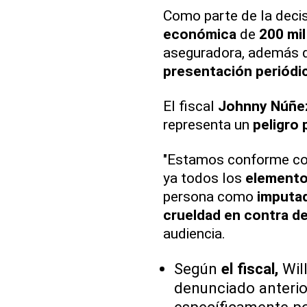
Como parte de la decis
económica
de
200 mi
aseguradora, además 
presentación periódi
El fiscal
Johnny Núñe
representa un
peligro 
"Estamos conforme con
ya todos los
elemento
persona como
imputa
crueldad en contra de
audiencia.
Según
el fiscal,
Wil
denunciado anteri
específicamente po