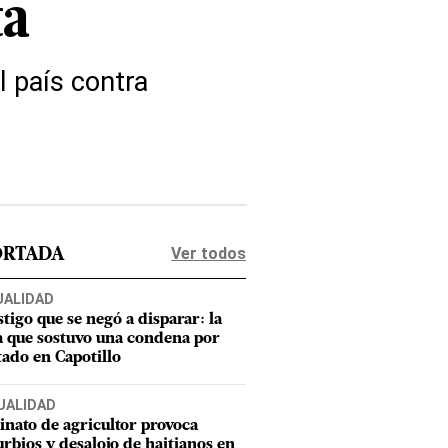
ta
 país contra
Ver todos
ORTADA
UALIDAD
stigo que se negó a disparar: la
a que sostuvo una condena por
tado en Capotillo
UALIDAD
inato de agricultor provoca
urbios y desalojo de haitianos en