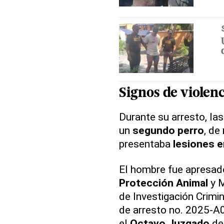
Signos de violen
Durante su arresto, la
un
segundo perro
, de
presentaba
lesiones en
El hombre fue apresad
Protección Animal
y M
de Investigación Crimin
de arresto no. 2025-A0
el
Octavo Juzgado
de 