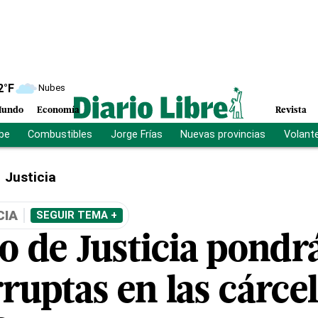
2
°F
Nubes
undo
Economía
Revista
ibe
Combustibles
Jorge Frías
Nuevas provincias
Volant
Justicia
CIA
SEGUIR TEMA +
o de Justicia pondrá
ruptas en las cárce