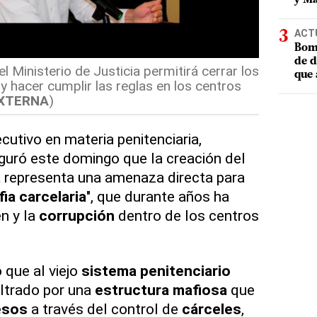
ACT
Bomb
de d
 Ministerio de Justicia permitirá cerrar los
que 
y hacer cumplir las reglas en los centros
XTERNA
)
cutivo en materia penitenciaria,
eguró este domingo que la creación del
a
representa una amenaza directa para
ia carcelaria
", que durante años ha
n y la
corrupción
dentro de los centros
 que al viejo
sistema penitenciario
iltrado por una
estructura mafiosa
que
esos
a través del control de
cárceles
,