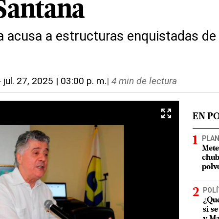
Santana
 acusa a estructuras enquistadas de
-
jul. 27, 2025 | 03:00 p. m.
|
4 min de lectura
EN P
PLA
Mete
chub
polv
POLÍ
¿Qué
si s
y Ma