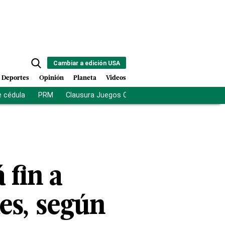
Cambiar a edición USA
Deportes
Opinión
Planeta
Videos
e cédula
PRM
Clausura Juegos Centroamericanos
De la Es
 fin a
les, según