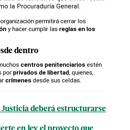
omo la Procuraduría General.
organización permitirá cerrar los
ión
y hacer cumplir las
reglas en los
esde dentro
 muchos
centros penitenciarios
estén
s por
privados de libertad
, quienes,
ar
crímenes
desde sus celdas.
e Justicia deberá estructurarse
erte en ley el proyecto que