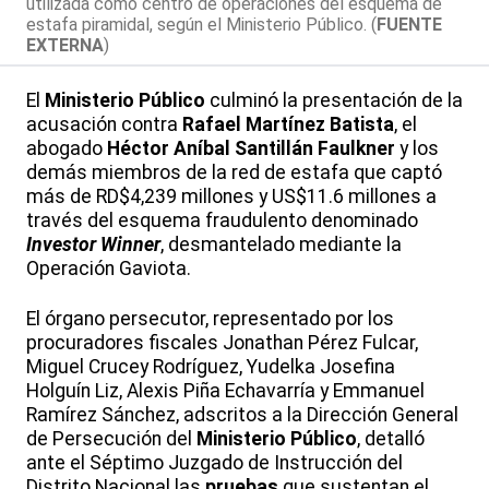
utilizada como centro de operaciones del esquema de
estafa piramidal, según el Ministerio Público. (
FUENTE
EXTERNA
)
El
Ministerio Público
culminó la presentación de la
acusación contra
Rafael Martínez Batista
, el
abogado
Héctor Aníbal Santillán Faulkner
y los
demás miembros de la red de estafa que captó
más de RD$4,239 millones y US$11.6 millones a
través del esquema fraudulento denominado
Investor Winner
, desmantelado mediante la
Operación Gaviota.
El órgano persecutor, representado por los
procuradores fiscales Jonathan Pérez Fulcar,
Miguel Crucey Rodríguez, Yudelka Josefina
Holguín Liz, Alexis Piña Echavarría y Emmanuel
Ramírez Sánchez, adscritos a la Dirección General
de Persecución del
Ministerio Público
, detalló
ante el Séptimo Juzgado de Instrucción del
Distrito Nacional las
pruebas
que sustentan el