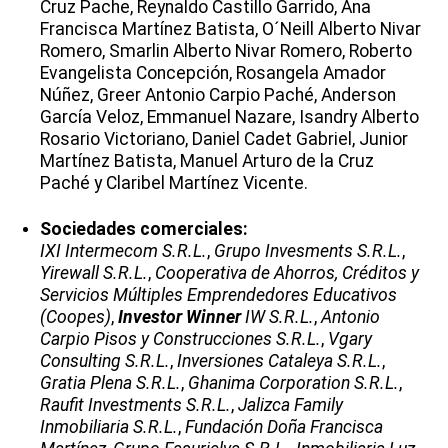
Cruz Pache, Reynaldo Castillo Garrido, Ana
Francisca Martínez Batista, O´Neill Alberto Nivar
Romero, Smarlin Alberto Nivar Romero, Roberto
Evangelista Concepción, Rosangela Amador
Núñez, Greer Antonio Carpio Paché, Anderson
García Veloz, Emmanuel Nazare, Isandry Alberto
Rosario Victoriano, Daniel Cadet Gabriel, Junior
Martínez Batista, Manuel Arturo de la Cruz
Paché y Claribel Martínez Vicente.
Sociedades comerciales:
IXI Intermecom S.R.L.
,
Grupo Invesments S.R.L.
,
Yirewall S.R.L.
,
Cooperativa de Ahorros, Créditos y
Servicios Múltiples Emprendedores Educativos
(Coopes)
,
Investor Winner
IW S.R.L.
,
Antonio
Carpio Pisos y Construcciones S.R.L.
,
Vgary
Consulting S.R.L.
,
Inversiones Cataleya S.R.L.
,
Gratia Plena S.R.L.
,
Ghanima Corporation S.R.L.
,
Raufit Investments S.R.L.
,
Jalizca Family
Inmobiliaria S.R.L.
,
Fundación Doña Francisca