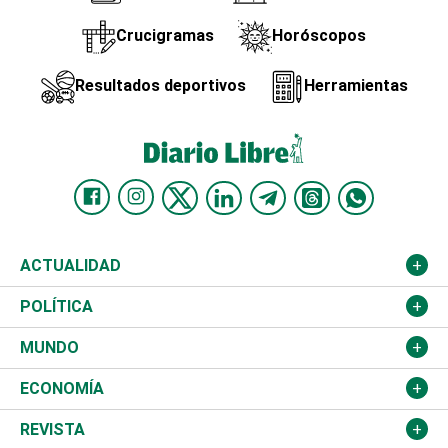
Crucigramas
Horóscopos
Resultados deportivos
Herramientas
ACTUALIDAD
Nacional
POLÍTICA
Ciudad
Partidos
MUNDO
Educación
JCE
Estados Unidos
ECONOMÍA
Salud
TSE
América Latina
Finanzas
REVISTA