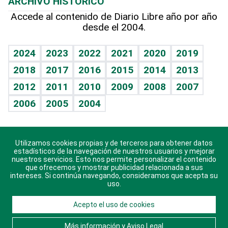
ARCHIVO HISTÓRICO
Hablando con el pediatra
Línea de hit
Más firmas
Hecho en casa
Cumpleaños
Accede al contenido de Diario Libre año por año
desde el 2004.
Diario de nutrición
BRV
Mundo gamer
RSS
Vida y familia
TBT Deportivo
Guía del dinero
Horóscopos
2024
2023
2022
2021
2020
2019
Eñe
2018
2017
2016
2015
2014
2013
Crucigramas
2012
2011
2010
2009
2008
2007
Celebrando la vida
2006
2005
2004
Sin complejos
En pocas palabras
Utilizamos cookies propias y de terceros para obtener datos
Descarga nuestras aplicaciones para Android, iOS y
Escuchando al corazón
estadísticos de la navegación de nuestros usuarios y mejorar
sistema Huawei.
nuestros servicios. Esto nos permite personalizar el contenido
que ofrecemos y mostrar publicidad relacionada a sus
Economía Personal
intereses. Si continúa navegando, consideramos que acepta su
uso.
Consulta Libre
Acepto el uso de cookies
© 2021 Diario Libre, todos los derechos reservados.
Consulta el
Aviso Legal
. Ponte en
Contacto
con
Más información y Aviso Legal