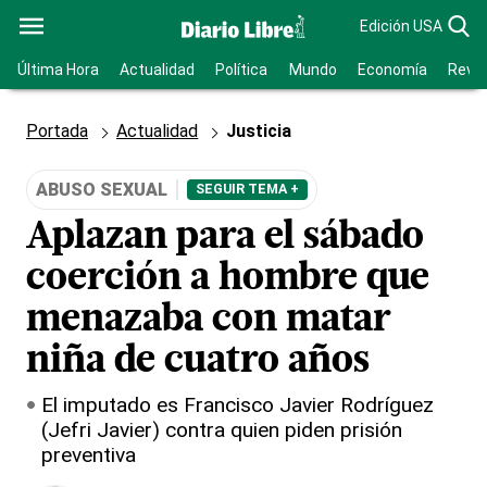
Edición USA
Última Hora
Actualidad
Política
Mundo
Economía
Revis
Portada
Actualidad
Justicia
ABUSO SEXUAL
SEGUIR TEMA +
Aplazan para el sábado
coerción a hombre que
menazaba con matar
niña de cuatro años
El imputado es Francisco Javier Rodríguez
(Jefri Javier) contra quien piden prisión
preventiva