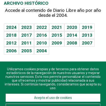
ARCHIVO HISTÓRICO
Hablando con el pediatra
Línea de hit
Más firmas
Hecho en casa
Cumpleaños
Accede al contenido de Diario Libre año por año
desde el 2004.
Diario de nutrición
BRV
Mundo gamer
RSS
Vida y familia
TBT Deportivo
Guía del dinero
Horóscopos
2024
2023
2022
2021
2020
2019
Eñe
2018
2017
2016
2015
2014
2013
Crucigramas
2012
2011
2010
2009
2008
2007
Celebrando la vida
2006
2005
2004
Sin complejos
En pocas palabras
Utilizamos cookies propias y de terceros para obtener datos
Descarga nuestras aplicaciones para Android, iOS y
Escuchando al corazón
estadísticos de la navegación de nuestros usuarios y mejorar
sistema Huawei.
nuestros servicios. Esto nos permite personalizar el contenido
que ofrecemos y mostrar publicidad relacionada a sus
Economía Personal
intereses. Si continúa navegando, consideramos que acepta su
uso.
Consulta Libre
Acepto el uso de cookies
© 2021 Diario Libre, todos los derechos reservados.