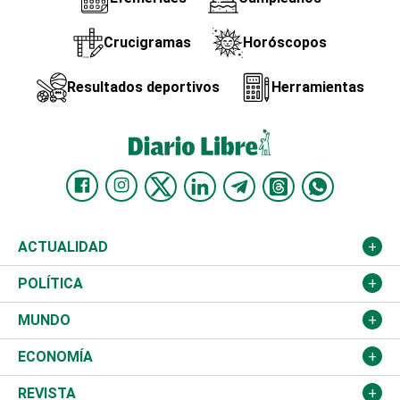
Crucigramas
Horóscopos
Resultados deportivos
Herramientas
ACTUALIDAD
Nacional
POLÍTICA
Ciudad
Partidos
MUNDO
Educación
JCE
Estados Unidos
ECONOMÍA
Salud
TSE
América Latina
Finanzas
REVISTA