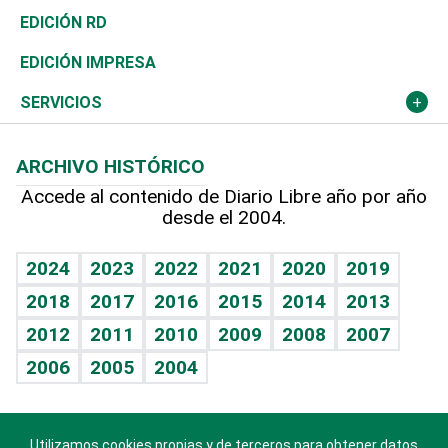
Ocenanía
Telecom.
Sociales
Tenis
El Espía
Historia
Revista
EDICIÓN RD
Caribe
Global y variable
Novedades
Olimpismo
Noticiero Poteleche
Martes de tecnología
Deportes
EDICIÓN IMPRESA
Resto del mundo
Economía personal
Podcast Arte Libre
Más deportes
Columnistas
Cambio climático
Opinión
SERVICIOS
Macroeconomía
Mi mascota
Resultados deportivos
Lecturas
Planeta
Efemérides
ARCHIVO HISTÓRICO
Hablando con el pediatra
Línea de hit
Más firmas
Hecho en casa
Cumpleaños
Accede al contenido de Diario Libre año por año
desde el 2004.
Diario de nutrición
BRV
Mundo gamer
RSS
Vida y familia
TBT Deportivo
Guía del dinero
Horóscopos
2024
2023
2022
2021
2020
2019
Eñe
2018
2017
2016
2015
2014
2013
Crucigramas
2012
2011
2010
2009
2008
2007
Celebrando la vida
2006
2005
2004
Sin complejos
En pocas palabras
Utilizamos cookies propias y de terceros para obtener datos