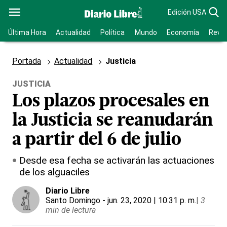
Edición USA
Última Hora
Actualidad
Política
Mundo
Economía
Revis
Portada
Actualidad
Justicia
JUSTICIA
Los plazos procesales en
la Justicia se reanudarán
a partir del 6 de julio
Desde esa fecha se activarán las actuaciones
de los alguaciles
Diario Libre
Santo Domingo
- jun. 23, 2020 | 10:31 p. m.
|
3
min de lectura