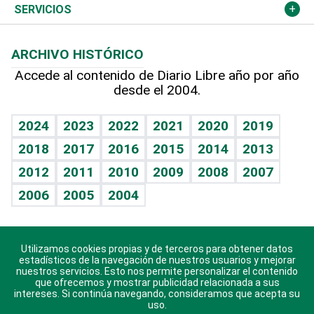
Resto del mundo
Economía personal
Podcast Arte Libre
Más deportes
Columnistas
Cambio climático
Opinión
SERVICIOS
Macroeconomía
Mi mascota
Resultados deportivos
Lecturas
Planeta
Efemérides
ARCHIVO HISTÓRICO
Hablando con el pediatra
Línea de hit
Más firmas
Hecho en casa
Cumpleaños
Accede al contenido de Diario Libre año por año
desde el 2004.
Diario de nutrición
BRV
Mundo gamer
RSS
Vida y familia
TBT Deportivo
Guía del dinero
Horóscopos
2024
2023
2022
2021
2020
2019
Eñe
2018
2017
2016
2015
2014
2013
Crucigramas
2012
2011
2010
2009
2008
2007
Celebrando la vida
2006
2005
2004
Sin complejos
En pocas palabras
Utilizamos cookies propias y de terceros para obtener datos
Descarga nuestras aplicaciones para Android, iOS y
Escuchando al corazón
estadísticos de la navegación de nuestros usuarios y mejorar
sistema Huawei.
nuestros servicios. Esto nos permite personalizar el contenido
que ofrecemos y mostrar publicidad relacionada a sus
Economía Personal
intereses. Si continúa navegando, consideramos que acepta su
uso.