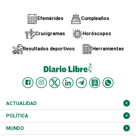
Efemérides
Cumpleaños
Crucigramas
Horóscopos
Resultados deportivos
Herramientas
ACTUALIDAD
Nacional
POLÍTICA
Ciudad
Partidos
MUNDO