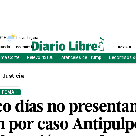
2
°F
Lluvia Ligera
undo
Economía
Revista
ema Corte
Relevo 4x100
Aranceles de Trump
Decomisos d
Justicia
 TEMA +
co días no presenta
n por caso Antipulp