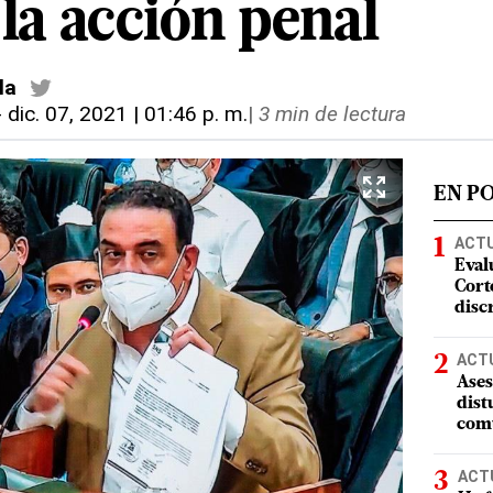
la acción penal
la
-
dic. 07, 2021 | 01:46 p. m.
|
3 min de lectura
EN P
ACT
Eval
Corte
disc
ACT
Ases
dist
comu
ACT