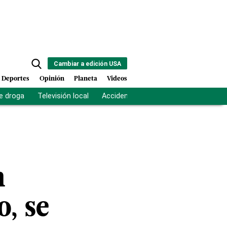
Cambiar a edición USA
Deportes
Opinión
Planeta
Videos
e droga
Televisión local
Accidente Los Ríos
Fuerza antipand
n
o, se