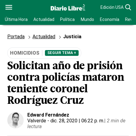
Edición USA
Última Hora
Actualidad
Política
Mundo
Economía
Revis
Portada
Actualidad
Justicia
HOMICIDIOS
SEGUIR TEMA +
Solicitan año de prisión
contra policías mataron
teniente coronel
Rodríguez Cruz
Edward Fernández
Valverde
- dic. 28, 2020 | 06:22 p. m.
|
2 min de
lectura