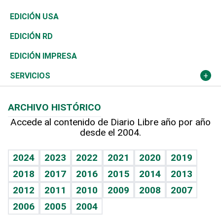
Reportajes
África
Vivienda
Buena Vida
Ciclismo
En Directo
Tecnología
Economía
EDICIÓN USA
Ocenanía
Telecom.
Sociales
Tenis
El Espía
Historia
Revista
EDICIÓN RD
Caribe
Global y variable
Novedades
Olimpismo
Noticiero Poteleche
Martes de tecnología
Deportes
EDICIÓN IMPRESA
Resto del mundo
Economía personal
Podcast Arte Libre
Más deportes
Columnistas
Cambio climático
Opinión
SERVICIOS
Macroeconomía
Mi mascota
Resultados deportivos
Lecturas
Planeta
Efemérides
ARCHIVO HISTÓRICO
Hablando con el pediatra
Línea de hit
Más firmas
Hecho en casa
Cumpleaños
Accede al contenido de Diario Libre año por año
desde el 2004.
Diario de nutrición
BRV
Mundo gamer
RSS
Vida y familia
TBT Deportivo
Guía del dinero
Horóscopos
2024
2023
2022
2021
2020
2019
Eñe
2018
2017
2016
2015
2014
2013
Crucigramas
2012
2011
2010
2009
2008
2007
Celebrando la vida
2006
2005
2004
Sin complejos