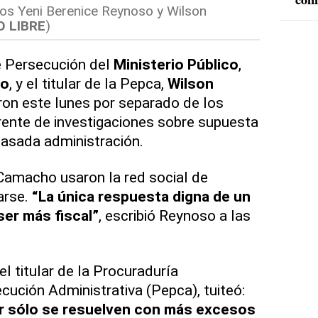
conf
os Yeni Berenice Reynoso y Wilson
O LIBRE
)
e Persecución del
Ministerio Público
,
so
, y el titular de la Pepca,
Wilson
ron este lunes por separado de los
frente de investigaciones sobre supuesta
pasada administración.
amacho usaron la red social de
arse.
“La única respuesta digna de un
ser más fiscal”
, escribió Reynoso a las
l titular de la Procuraduría
cución Administrativa (Pepca), tuiteó:
r sólo se resuelven con más excesos