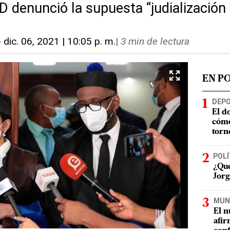
D denunció la supuesta “judialización d
-
dic. 06, 2021 | 10:05 p. m.
|
3 min de lectura
EN P
DEP
El d
cómo
torn
POLÍ
¿Qué
Jorg
MUN
El n
afir