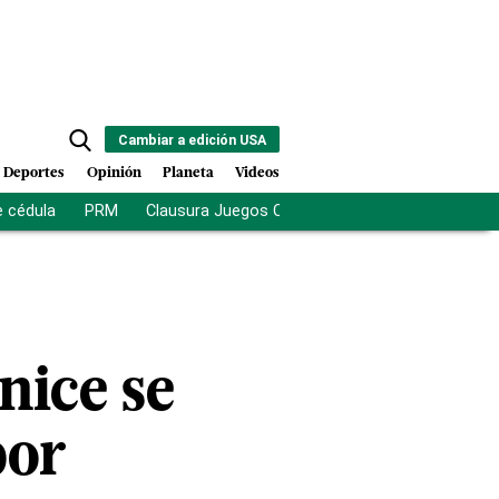
Cambiar a edición USA
Deportes
Opinión
Planeta
Videos
e cédula
PRM
Clausura Juegos Centroamericanos
De la Es
nice se
bor