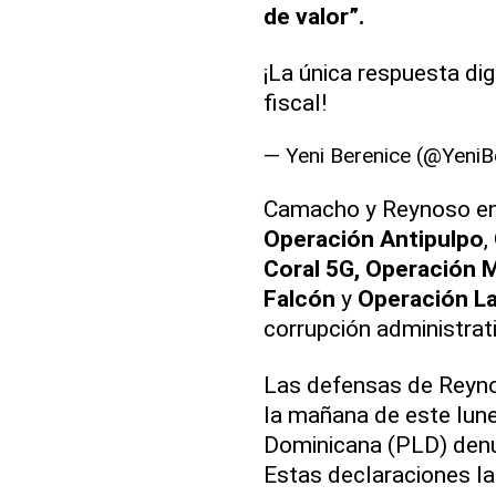
de valor”.
¡La única respuesta di
fiscal!
— Yeni Berenice (@YeniB
Camacho y Reynoso enc
Operación Antipulpo
,
Coral 5G, Operación 
Falcón
y
Operación L
corrupción administrati
Las defensas de Reyn
la mañana de este lunes
Dominicana (PLD) den
Estas declaraciones las