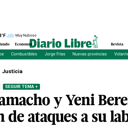
8
°F
Muy Nuboso
undo
Economía
Revista
ibe
Combustibles
Jorge Frías
Nuevas provincias
Volant
Justicia
SEGUIR TEMA +
amacho y Yeni Bere
 de ataques a su la