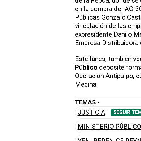
de la Pepca, donde se 
en la compra del AC-30
Públicas Gonzalo Castil
vinculación de las emp
expresidente Danilo Me
Empresa Distribuidora d
Este lunes, también ve
Público
deposite forma
Operación Antipulpo, c
Medina.
TEMAS -
JUSTICIA
SEGUIR TE
MINISTERIO PÚBLIC
YENI BERENICE REY