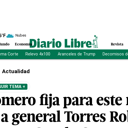
6
°F
Nubes
undo
Economía
Revista
ema Corte
Relevo 4x100
Aranceles de Trump
Decomisos d
Actualidad
GUIR TEMA +
mero fija para este
 a general Torres Ro