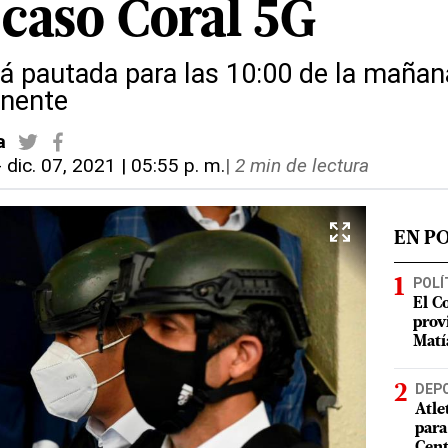
 caso Coral 5G
á pautada para las 10:00 de la mañana
nente
a
-
dic. 07, 2021 | 05:55 p. m.
|
2 min de lectura
EN P
POLÍ
El C
prov
Matí
DEP
Atle
para
Cent