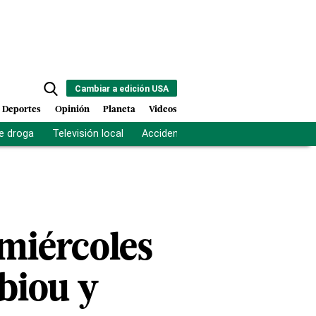
Cambiar a edición USA
Deportes
Opinión
Planeta
Videos
e droga
Televisión local
Accidente Los Ríos
Fuerza antipand
 miércoles
biou y