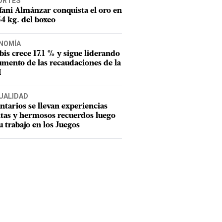
ORTES
fani Almánzar conquista el oro en
54 kg. del boxeo
NOMÍA
tbis crece 17.1 % y sigue liderando
umento de las recaudaciones de la
I
UALIDAD
ntarios se llevan experiencias
tas y hermosos recuerdos luego
u trabajo en los Juegos