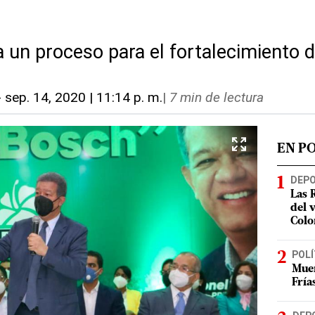
ia un proceso para el fortalecimiento 
-
sep. 14, 2020 | 11:14 p. m.
|
7 min de lectura
EN P
DEP
Las 
del 
Colo
POLÍ
Muer
Fría