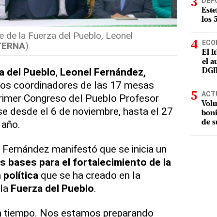
DEP
Este
los 
te de la Fuerza del Pueblo, Leonel
ECO
TERNA
)
El I
el a
a del Pueblo
,
Leonel Fernández,
DGI
 los coordinadores de las 17 mesas
ACT
Primer Congreso del Pueblo Profesor
Volu
e desde el 6 de noviembre, hasta el 27
boni
 año.
de s
 Fernández manifestó que se inicia un
s bases para el fortalecimiento de la
 política
que se ha creado en la
 la
Fuerza del Pueblo
.
n tiempo. Nos estamos preparando