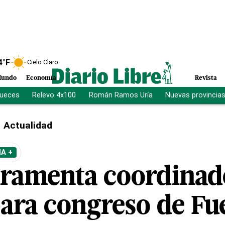
4
°F
Cielo Claro
undo
Economía
Revista
jueces
Relevo 4x100
Román Ramos Uría
Nuevas provincia
Actualidad
A +
uramenta coordinad
para congreso de Fu