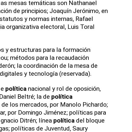
las mesas temáticas son Nathanael
ción de principios; Joaquín Jerónimo, en
estatutos y normas internas, Rafael
a organizativa electoral, Luis Toral
s y estructuras para la formación
cou; métodos para la recaudación
lderón; la coordinación de la mesa de
igitales y tecnología (reservada).
de
política
nacional y rol de oposición,
aniel Beltré; la de
política
s de los mercados, por Manolo Pichardo;
r, por Domingo Jiménez; políticas para
Ignacio Ditrén; línea
política
del bloque
rgas; políticas de Juventud, Saury