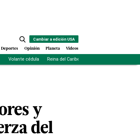
Cambiar a edición USA
Deportes
Opinión
Planeta
Videos
s
Volante cédula
Reina del Caribe
Clausura Juegos Centro
ores y
erza del