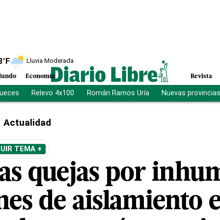
8
°F
Lluvia Moderada
undo
Economía
Revista
jueces
Relevo 4x100
Román Ramos Uría
Nuevas provincia
Actualidad
UIR TEMA +
las quejas por inhu
nes de aislamiento 