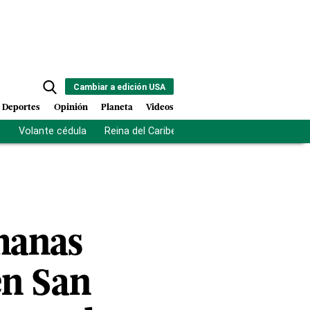
Cambiar a edición USA
Deportes
Opinión
Planeta
Videos
s
Volante cédula
Reina del Caribe
Clausura Juegos Centro
manas
en San