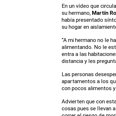
En un vídeo que circul
su hermano,
Martín R
había presentado sínto
su hogar en aislamient
“A mi hermano no le ha
alimentando. No le est
entra a las habitacion
distancia y les pregunta
Las personas desespe
apartamentos a los qu
con pocos alimentos y 
Advierten que con est
cosas pues se llevan 
correr el riesgo de mo