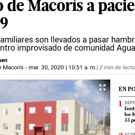
o de Macorís a pacie
9
amiliares son llevados a pasar hambr
entro improvisado de comunidad Agu
hen
e Macorís
-
mar. 30, 2020 | 10:51 a. m.
|
2 min de lectu
EN P
DEP
Ferd
los 
33 p
ECO