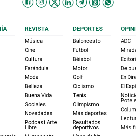
ÍA
REVISTA
DEPORTES
OPIN
Música
Baloncesto
ADC
Cine
Fútbol
Mirada
Cultura
Béisbol
Editor
Farándula
Motor
De bue
Moda
Golf
En Dir
Belleza
Ciclismo
El Esp
Buena Vida
Tenis
Notici
Potel
Sociales
Olimpismo
Colum
Novedades
Más deportes
Lectu
Podcast Arte
Resultados
Libre
deportivos
Más f