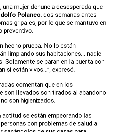
a, una mujer denuncia desesperada que
odolfo Polanco
, dos semanas antes
mas gripales, por lo que se mantuvo en
o preventivo.
n hecho prueba. No lo están
án limpiando sus habitaciones... nadie
es. Solamente se paran en la puerta con
n si están vivos...”, expresó.
radas comentan que en los
e son llevados son tirados al abandono
no son higienizados.
a actitud se están empeorando las
a personas con problemas de salud a
rir sacándolos de sus casas para