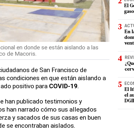
El G
gaso
ACT
En l
domi
vent
acional en donde se están aislando a las
co de Macoris.
REV
¿Qué
 ciudadanos de San Francisco de
cer
s condiciones en que están aislando a
ECO
dado positivo para
COVID-19
.
El I
el a
se han publicado testimonios y
DGI
os han narrado cómo sus allegados
uerza y sacados de sus casas en buen
de se encontraban aislados.