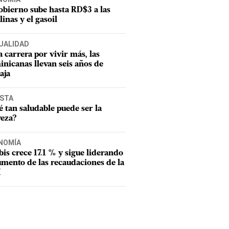
obierno sube hasta RD$3 a las
linas y el gasoil
UALIDAD
a carrera por vivir más, las
nicanas llevan seis años de
aja
ISTA
 tan saludable puede ser la
veza?
NOMÍA
tbis crece 17.1 % y sigue liderando
umento de las recaudaciones de la
I