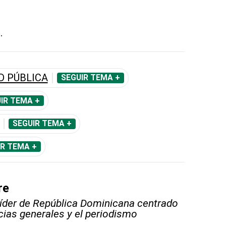
.
D PÚBLICA
SEGUIR TEMA +
IR TEMA +
SEGUIR TEMA +
IR TEMA +
re
líder de República Dominicana centrado
icias generales y el periodismo