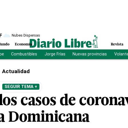
F
Nubes Dispersas
undo
Economía
Revista
ibe
Combustibles
Jorge Frías
Nuevas provincias
Volant
Actualidad
SEGUIR TEMA +
los casos de corona
a Dominicana