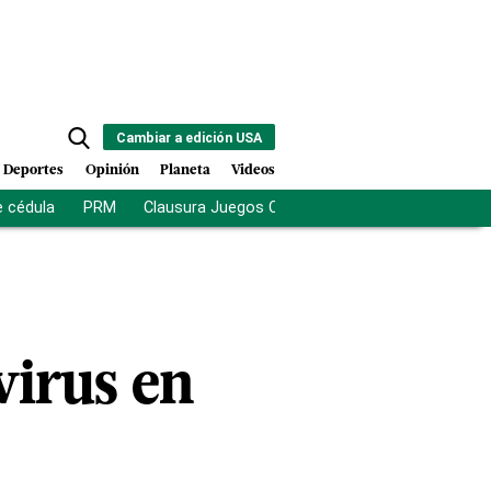
Cambiar a edición USA
Deportes
Opinión
Planeta
Videos
e cédula
PRM
Clausura Juegos Centroamericanos
De la Es
virus en