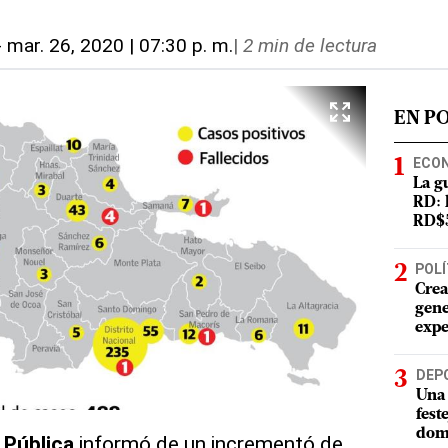
-
mar. 26, 2020 | 07:30 p. m.
|
2 min de lectura
EN P
ECO
La g
RD: 
RD$5
POLÍ
Crea
gene
expe
DEP
Una 
fest
dom
 Pública
informó de un incrementó de