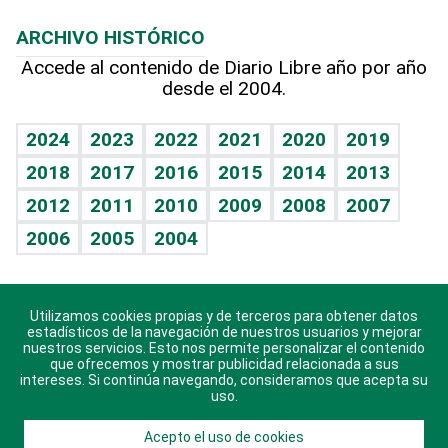
Macroeconomía
Mi mascota
Resultados deportivos
Lecturas
Planeta
Efemérides
ARCHIVO HISTÓRICO
Hablando con el pediatra
Línea de hit
Más firmas
Hecho en casa
Cumpleaños
Accede al contenido de Diario Libre año por año
desde el 2004.
Diario de nutrición
BRV
Mundo gamer
RSS
Vida y familia
TBT Deportivo
Guía del dinero
Horóscopos
2024
2023
2022
2021
2020
2019
Eñe
2018
2017
2016
2015
2014
2013
Crucigramas
2012
2011
2010
2009
2008
2007
Celebrando la vida
2006
2005
2004
Sin complejos
En pocas palabras
Utilizamos cookies propias y de terceros para obtener datos
Descarga nuestras aplicaciones para Android, iOS y
Escuchando al corazón
estadísticos de la navegación de nuestros usuarios y mejorar
sistema Huawei.
nuestros servicios. Esto nos permite personalizar el contenido
que ofrecemos y mostrar publicidad relacionada a sus
Economía Personal
intereses. Si continúa navegando, consideramos que acepta su
uso.
Consulta Libre
Acepto el uso de cookies