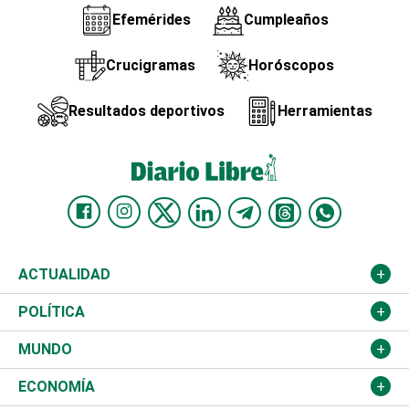
Efemérides
Cumpleaños
Crucigramas
Horóscopos
Resultados deportivos
Herramientas
ACTUALIDAD
Nacional
POLÍTICA
Ciudad
Partidos
MUNDO
Educación
JCE
Estados Unidos
ECONOMÍA