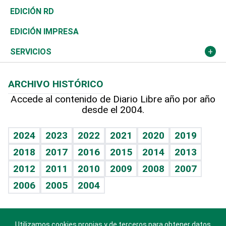
Ocenanía
Telecom.
Sociales
Tenis
El Espía
Historia
Revista
EDICIÓN RD
Caribe
Global y variable
Novedades
Olimpismo
Noticiero Poteleche
Martes de tecnología
Deportes
EDICIÓN IMPRESA
Resto del mundo
Economía personal
Podcast Arte Libre
Más deportes
Columnistas
Cambio climático
Opinión
SERVICIOS
Macroeconomía
Mi mascota
Resultados deportivos
Lecturas
Planeta
Efemérides
ARCHIVO HISTÓRICO
Hablando con el pediatra
Línea de hit
Más firmas
Hecho en casa
Cumpleaños
Accede al contenido de Diario Libre año por año
desde el 2004.
Diario de nutrición
BRV
Mundo gamer
RSS
Vida y familia
TBT Deportivo
Guía del dinero
Horóscopos
2024
2023
2022
2021
2020
2019
Eñe
2018
2017
2016
2015
2014
2013
Crucigramas
2012
2011
2010
2009
2008
2007
Celebrando la vida
2006
2005
2004
Sin complejos
En pocas palabras
Utilizamos cookies propias y de terceros para obtener datos