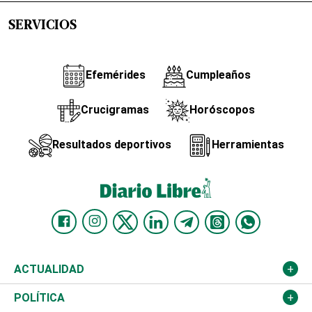
SERVICIOS
Efemérides
Cumpleaños
Crucigramas
Horóscopos
Resultados deportivos
Herramientas
ACTUALIDAD
Nacional
POLÍTICA