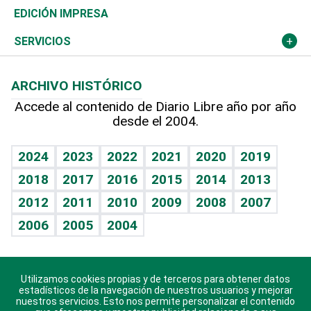
Caribe
Global y variable
Novedades
Olimpismo
Noticiero Poteleche
Martes de tecnología
Deportes
EDICIÓN IMPRESA
Resto del mundo
Economía personal
Podcast Arte Libre
Más deportes
Columnistas
Cambio climático
Opinión
SERVICIOS
Macroeconomía
Mi mascota
Resultados deportivos
Lecturas
Planeta
Efemérides
ARCHIVO HISTÓRICO
Hablando con el pediatra
Línea de hit
Más firmas
Hecho en casa
Cumpleaños
Accede al contenido de Diario Libre año por año
desde el 2004.
Diario de nutrición
BRV
Mundo gamer
RSS
Vida y familia
TBT Deportivo
Guía del dinero
Horóscopos
2024
2023
2022
2021
2020
2019
Eñe
2018
2017
2016
2015
2014
2013
Crucigramas
2012
2011
2010
2009
2008
2007
Celebrando la vida
2006
2005
2004
Sin complejos
En pocas palabras
Utilizamos cookies propias y de terceros para obtener datos
Descarga nuestras aplicaciones para Android, iOS y
Escuchando al corazón
estadísticos de la navegación de nuestros usuarios y mejorar
sistema Huawei.
nuestros servicios. Esto nos permite personalizar el contenido