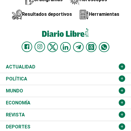
Resultados deportivos
Herramientas
ACTUALIDAD
Nacional
POLÍTICA
Ciudad
Partidos
MUNDO
Educación
JCE
Estados Unidos
ECONOMÍA
Salud
TSE
América Latina
Finanzas
REVISTA
Justicia
Congreso Nacional
Haití
Turismo
Música
DEPORTES