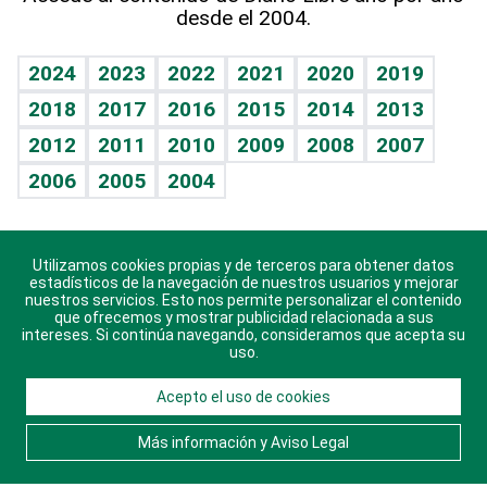
desde el 2004.
Diario de nutrición
BRV
Mundo gamer
RSS
Vida y familia
TBT Deportivo
Guía del dinero
Horóscopos
2024
2023
2022
2021
2020
2019
Eñe
2018
2017
2016
2015
2014
2013
Crucigramas
2012
2011
2010
2009
2008
2007
Celebrando la vida
2006
2005
2004
Sin complejos
En pocas palabras
Utilizamos cookies propias y de terceros para obtener datos
Descarga nuestras aplicaciones para Android, iOS y
Escuchando al corazón
estadísticos de la navegación de nuestros usuarios y mejorar
sistema Huawei.
nuestros servicios. Esto nos permite personalizar el contenido
que ofrecemos y mostrar publicidad relacionada a sus
Economía Personal
intereses. Si continúa navegando, consideramos que acepta su
uso.
Consulta Libre
Acepto el uso de cookies
© 2021 Diario Libre, todos los derechos reservados.
Consulta el
Aviso Legal
. Ponte en
Contacto
con
Más información y Aviso Legal
nosotros y conoce más sobre Diario Libre