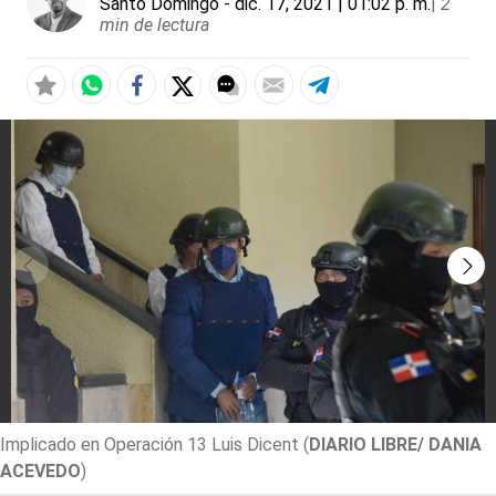
Santo Domingo
- dic. 17, 2021 | 01:02 p. m.
|
2
min de lectura
Implicado en Operación 13 Luis Dicent
(
DIARIO LIBRE/ DANIA
ACEVEDO
)