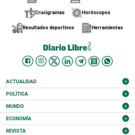
Crucigramas
Horóscopos
Resultados deportivos
Herramientas
ACTUALIDAD
Nacional
POLÍTICA
Ciudad
Partidos
MUNDO
Educación
JCE
Estados Unidos
ECONOMÍA
Salud
TSE
América Latina
Finanzas
REVISTA