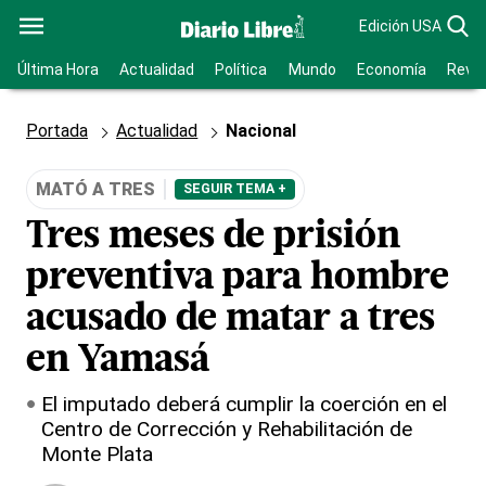
Edición USA
Última Hora
Actualidad
Política
Mundo
Economía
Revis
Portada
Actualidad
Nacional
MATÓ A TRES
SEGUIR TEMA +
Tres meses de prisión
preventiva para hombre
acusado de matar a tres
en Yamasá
El imputado deberá cumplir la coerción en el
Centro de Corrección y Rehabilitación de
Monte Plata