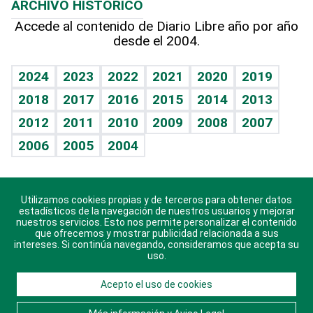
ARCHIVO HISTÓRICO
Hablando con el pediatra
Línea de hit
Más firmas
Hecho en casa
Cumpleaños
Accede al contenido de Diario Libre año por año
desde el 2004.
Diario de nutrición
BRV
Mundo gamer
RSS
Vida y familia
TBT Deportivo
Guía del dinero
Horóscopos
2024
2023
2022
2021
2020
2019
Eñe
2018
2017
2016
2015
2014
2013
Crucigramas
2012
2011
2010
2009
2008
2007
Celebrando la vida
2006
2005
2004
Sin complejos
En pocas palabras
Utilizamos cookies propias y de terceros para obtener datos
Descarga nuestras aplicaciones para Android, iOS y
Escuchando al corazón
estadísticos de la navegación de nuestros usuarios y mejorar
sistema Huawei.
nuestros servicios. Esto nos permite personalizar el contenido
que ofrecemos y mostrar publicidad relacionada a sus
Economía Personal
intereses. Si continúa navegando, consideramos que acepta su
uso.
Consulta Libre
Acepto el uso de cookies
© 2021 Diario Libre, todos los derechos reservados.
Consulta el
Aviso Legal
. Ponte en
Contacto
con