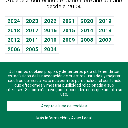
Accede al contenido de Diario Libre año por año
desde el 2004.
Diario de nutrición
BRV
Mundo gamer
RSS
Vida y familia
TBT Deportivo
Guía del dinero
Horóscopos
2024
2023
2022
2021
2020
2019
Eñe
2018
2017
2016
2015
2014
2013
Crucigramas
2012
2011
2010
2009
2008
2007
Celebrando la vida
2006
2005
2004
Sin complejos
En pocas palabras
Utilizamos cookies propias y de terceros para obtener datos
Descarga nuestras aplicaciones para Android, iOS y
Escuchando al corazón
estadísticos de la navegación de nuestros usuarios y mejorar
sistema Huawei.
nuestros servicios. Esto nos permite personalizar el contenido
que ofrecemos y mostrar publicidad relacionada a sus
Economía Personal
intereses. Si continúa navegando, consideramos que acepta su
uso.
Consulta Libre
Acepto el uso de cookies
© 2021 Diario Libre, todos los derechos reservados.
Consulta el
Aviso Legal
. Ponte en
Contacto
con
Más información y Aviso Legal
nosotros y conoce más sobre Diario Libre