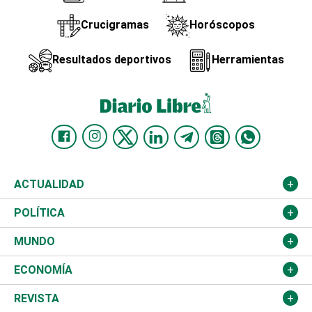
Crucigramas
Horóscopos
Resultados deportivos
Herramientas
ACTUALIDAD
Nacional
POLÍTICA
Ciudad
Partidos
MUNDO
Educación
JCE
Estados Unidos
ECONOMÍA
Salud
TSE
América Latina
Finanzas
REVISTA