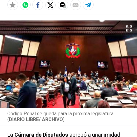
Código Penal se queda para la próxima legislatura
(
DIARIO LIBRE/ ARCHIVO
)
La
Cámara de Diputados
aprobó a unanimidad