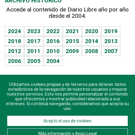
ARCHIVO HISTÓRICO
Hablando con el pediatra
Línea de hit
Más firmas
Hecho en casa
Cumpleaños
Accede al contenido de Diario Libre año por año
desde el 2004.
Diario de nutrición
BRV
Mundo gamer
RSS
Vida y familia
TBT Deportivo
Guía del dinero
Horóscopos
2024
2023
2022
2021
2020
2019
Eñe
2018
2017
2016
2015
2014
2013
Crucigramas
2012
2011
2010
2009
2008
2007
Celebrando la vida
2006
2005
2004
Sin complejos
En pocas palabras
Utilizamos cookies propias y de terceros para obtener datos
Descarga nuestras aplicaciones para Android, iOS y
Escuchando al corazón
estadísticos de la navegación de nuestros usuarios y mejorar
sistema Huawei.
nuestros servicios. Esto nos permite personalizar el contenido
que ofrecemos y mostrar publicidad relacionada a sus
Economía Personal
intereses. Si continúa navegando, consideramos que acepta su
uso.
Consulta Libre
Acepto el uso de cookies
© 2021 Diario Libre, todos los derechos reservados.
Consulta el
Aviso Legal
. Ponte en
Contacto
con
Más información y Aviso Legal